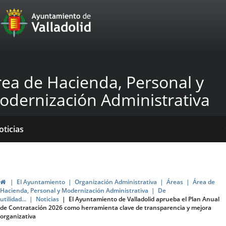
Portal
Saltar al contenido
Web
del
Ayuntamiento
rea de Hacienda, Personal y
de
odernización Administrativa
Valladolid
icio
Qué
Dónde
ormativas
rdenanzas
blicaciones
oticias
acemos?
stamos?
scales
Inicio
El Ayuntamiento
Organización Administrativa
Áreas
Área de
Hacienda, Personal y Modernización Administrativa
De
utilidad...
Noticias
El Ayuntamiento de Valladolid aprueba el Plan Anual
de Contratación 2026 como herramienta clave de transparencia y mejora
organizativa