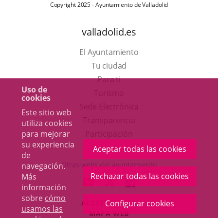
Copyright 2025 - Ayuntamiento de Valladolid
valladolid.es
El Ayuntamiento
Tu ciudad
Para ti
Uso de
Este
Turismo
cookies
enlace
Enlace
Sede Electrónica
Este sitio web
se
a
Transparencia
utiliza cookies
abrirá
una
Participación
para mejorar
su experiencia
en
aplicación
Aceptar todas las cookies
de
una
externa.
Otras webs del ayuntamiento
navegación.
ventana
Rechazar todas las cookies
Más
aderSocial
ENLACE
ENLACE
ENLACE
información
nueva.
A
A
A
sobre
cómo
ACCESIBILIDAD
Configurar cookies
UNA
UNA
UNA
usamos las
MAPA WEB
APLICACIÓN
APLICACIÓN
APLICACIÓN