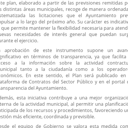
ste plan, elaborado a partir de las previsiones remitidas p
as distintas áreas municipales, recoge de manera ordenada
istematizada las licitaciones que el Ayuntamiento pre
mpulsar a lo largo del próximo año. Su carácter es indicativ
o que permite mantener la flexibilidad necesaria para atend
uevas necesidades de interés general que puedan surg
rante el ejercicio.
a aprobación de este instrumento supone un avan
ignificativo en términos de transparencia, ya que facilita 
cceso a la información sobre la actividad contractu
unicipal tanto a la ciudadanía como a los operador
conómicos. En este sentido, el Plan será publicado en 
lataforma de Contratos del Sector Público y en el portal 
ransparencia del Ayuntamiento.
demás, esta iniciativa contribuye a una mejor organizaci
terna de la actividad municipal, al permitir una planificac
nticipada de los recursos y procedimientos, favoreciendo u
stión más eficiente, coordinada y previsible.
esde el equipo de Gobierno se valora esta medida co