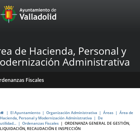
Portal
Saltar al contenido
Web
del
Ayuntamiento
rea de Hacienda, Personal y
de
odernización Administrativa
Valladolid
icio
Qué
Dónde
ormativas
rdenanzas Fiscales
acemos?
stamos?
blicaciones
ticias
Inicio
El Ayuntamiento
Organización Administrativa
Áreas
Área de
Hacienda, Personal y Modernización Administrativa
De
utilidad...
Ordenanzas Fiscales
ORDENANZA GENERAL DE GESTIÓN,
LIQUIDACIÓN, RECAUDACIÓN E INSPECCIÓN