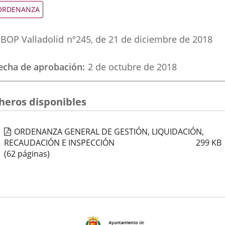
una
una
una
ipo
ORDENANZA
e
aplicación
aplicación
aplic
ormativa
eferencia
externa.
externa.
exte
BOP Valladolid
nº
245
, de 21 de diciembre de 2018
oletin
echa de aprobación
2 de octubre de 2018
cheros disponibles
ORDENANZA GENERAL DE GESTIÓN, LIQUIDACIÓN,
RECAUDACIÓN E INSPECCIÓN
299
KB
(62 páginas)