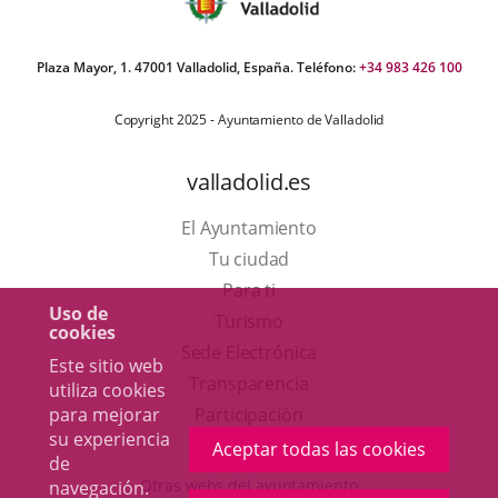
Plaza Mayor, 1. 47001 Valladolid, España. Teléfono:
+34 983 426 100
Copyright 2025 - Ayuntamiento de Valladolid
valladolid.es
El Ayuntamiento
Tu ciudad
Para ti
Uso de
Este
Turismo
cookies
enlace
Enlace
Sede Electrónica
Este sitio web
se
a
Transparencia
utiliza cookies
abrirá
una
para mejorar
Participación
su experiencia
en
aplicación
Aceptar todas las cookies
de
una
externa.
Otras webs del ayuntamiento
navegación.