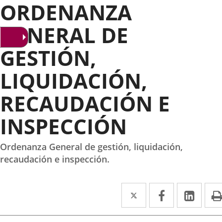
ORDENANZA
GENERAL DE
GESTIÓN,
LIQUIDACIÓN,
RECAUDACIÓN E
INSPECCIÓN
Ordenanza General de gestión, liquidación,
recaudación e inspección.
Twitter
Enlace
Facebook
Enlace
Link
Enla
a
a
a