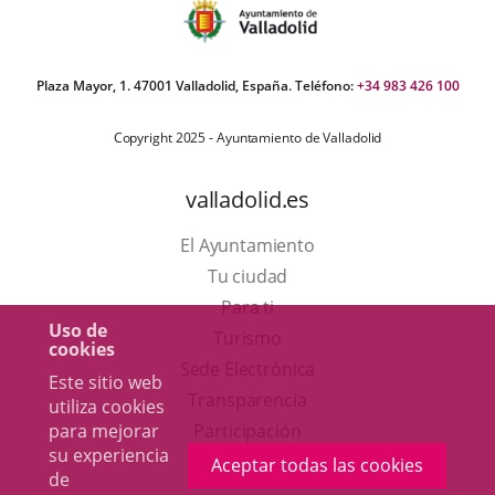
Plaza Mayor, 1. 47001 Valladolid, España. Teléfono:
+34 983 426 100
Copyright 2025 - Ayuntamiento de Valladolid
valladolid.es
El Ayuntamiento
Tu ciudad
Para ti
Uso de
Este
Turismo
cookies
enlace
Enlace
Sede Electrónica
Este sitio web
se
a
Transparencia
utiliza cookies
abrirá
una
para mejorar
Participación
su experiencia
en
aplicación
Aceptar todas las cookies
de
una
externa.