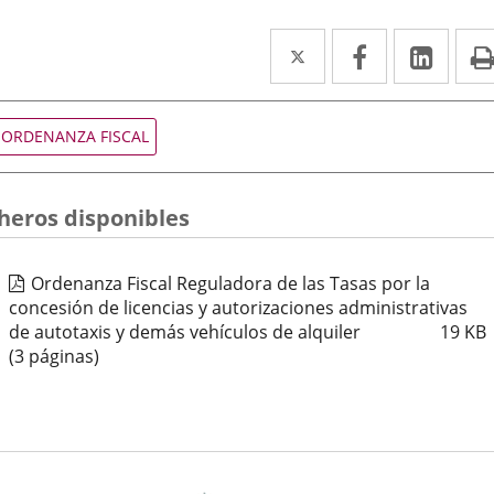
Twitter
Enlace
Facebook
Enlace
Link
Enla
a
a
a
una
una
una
Tipo
ORDENANZA FISCAL
de
aplicación
aplicación
aplic
normativa
externa.
externa.
exte
cheros disponibles
Ordenanza Fiscal Reguladora de las Tasas por la
concesión de licencias y autorizaciones administrativas
de autotaxis y demás vehículos de alquiler
19
KB
(3 páginas)