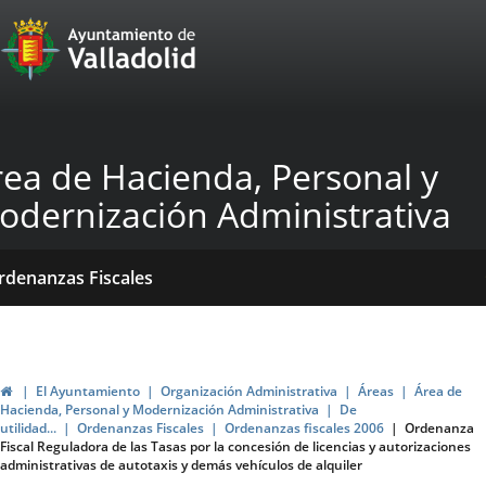
Portal
Saltar al contenido
Web
del
Ayuntamiento
rea de Hacienda, Personal y
de
odernización Administrativa
Valladolid
icio
Qué
Dónde
ormativas
rdenanzas Fiscales
acemos?
stamos?
blicaciones
ticias
Inicio
El Ayuntamiento
Organización Administrativa
Áreas
Área de
Hacienda, Personal y Modernización Administrativa
De
utilidad...
Ordenanzas Fiscales
Ordenanzas fiscales 2006
Ordenanza
Fiscal Reguladora de las Tasas por la concesión de licencias y autorizaciones
administrativas de autotaxis y demás vehículos de alquiler