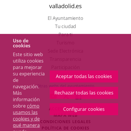
valladolid.es
El Ayuntamiento
Tu ciudad
Para ti
Uso de
Este
Turismo
cookies
enlace
Enlace
Sede Electrónica
Este sitio web
se
a
Transparencia
utiliza cookies
abrirá
una
para mejorar
Participación
su experiencia
en
aplicación
Aceptar todas las cookies
de
una
externa.
Otras webs del ayuntamiento
navegación.
ventana
Rechazar todas las cookies
Más
aderSocial
ENLACE
ENLACE
ENLACE
información
nueva.
A
A
A
sobre
cómo
ACCESIBILIDAD
Configurar cookies
UNA
UNA
UNA
usamos las
MAPA WEB
APLICACIÓN
APLICACIÓN
APLICACIÓN
cookies y de
r
CONDICIONES LEGALES
EXTERNA.
EXTERNA.
EXTERNA.
qué manera
POLÍTICA DE COOKIES