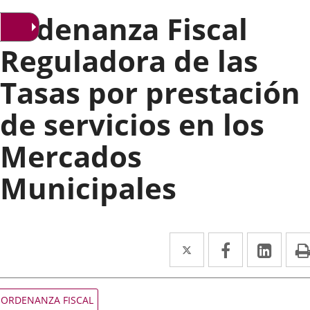
Ordenanza Fiscal
Reguladora de las
Tasas por prestación
de servicios en los
Mercados
Municipales
Twitter
Enlace
Facebook
Enlace
Link
Enla
a
a
a
una
una
una
Tipo
ORDENANZA FISCAL
de