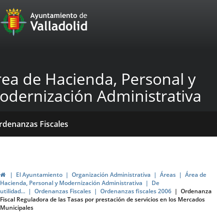
Portal
Saltar al contenido
Web
del
Ayuntamiento
rea de Hacienda, Personal y
de
odernización Administrativa
Valladolid
icio
Qué
Dónde
ormativas
rdenanzas Fiscales
acemos?
stamos?
blicaciones
ticias
Inicio
El Ayuntamiento
Organización Administrativa
Áreas
Área de
Hacienda, Personal y Modernización Administrativa
De
utilidad...
Ordenanzas Fiscales
Ordenanzas fiscales 2006
Ordenanza
Fiscal Reguladora de las Tasas por prestación de servicios en los Mercados
Municipales