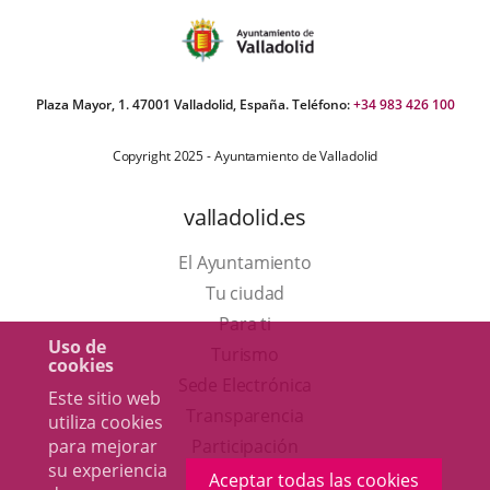
Plaza Mayor, 1. 47001 Valladolid, España. Teléfono:
+34 983 426 100
Copyright 2025 - Ayuntamiento de Valladolid
valladolid.es
El Ayuntamiento
Tu ciudad
Para ti
Uso de
Este
Turismo
cookies
enlace
Enlace
Sede Electrónica
Este sitio web
se
a
Transparencia
utiliza cookies
abrirá
una
para mejorar
Participación
su experiencia
en
aplicación
Aceptar todas las cookies