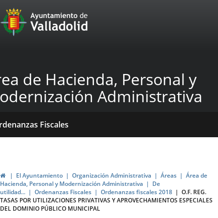
Portal
Saltar al contenido
Web
del
Ayuntamiento
rea de Hacienda, Personal y
de
odernización Administrativa
Valladolid
icio
Qué
Dónde
ormativas
rdenanzas Fiscales
acemos?
stamos?
blicaciones
ticias
Inicio
El Ayuntamiento
Organización Administrativa
Áreas
Área de
Hacienda, Personal y Modernización Administrativa
De
utilidad...
Ordenanzas Fiscales
Ordenanzas fiscales 2018
O.F. REG.
TASAS POR UTILIZACIONES PRIVATIVAS Y APROVECHAMIENTOS ESPECIALES
DEL DOMINIO PÚBLICO MUNICIPAL