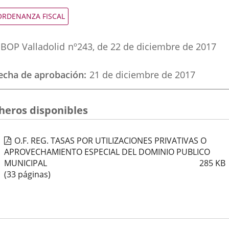
una
una
una
ipo
ORDENANZA FISCAL
e
aplicación
aplicación
aplic
ormativa
eferencia
externa.
externa.
exte
BOP Valladolid
nº
243
, de 22 de diciembre de 2017
oletin
echa de aprobación
21 de diciembre de 2017
cheros disponibles
O.F. REG. TASAS POR UTILIZACIONES PRIVATIVAS O
APROVECHAMIENTO ESPECIAL DEL DOMINIO PUBLICO
MUNICIPAL
285
KB
(33 páginas)