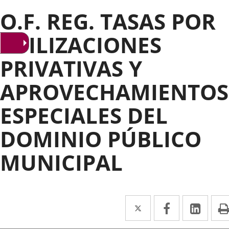
O.F. REG. TASAS POR
UTILIZACIONES
PRIVATIVAS Y
APROVECHAMIENTOS
ESPECIALES DEL
DOMINIO PÚBLICO
MUNICIPAL
Twitter
Enlace
Facebook
Enlace
Link
Enla
a
a
a