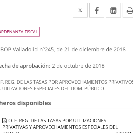
Twitter
Enlace
Facebook
Enlace
Link
Enla
a
a
a
una
una
una
ipo
ORDENANZA FISCAL
e
aplicación
aplicación
aplic
ormativa
eferencia
externa.
externa.
exte
BOP Valladolid
nº
245
, de 21 de diciembre de 2018
oletin
echa de aprobación
2 de octubre de 2018
escripción
.F. REG. DE LAS TASAS POR APROVECHAMIENTOS PRIVATIVO
 UTILIZACIONES ESPECIALES DEL DOM. PÚBLICO
cheros disponibles
O. F. REG. DE LAS TASAS POR UTILIZACIONES
PRIVATIVAS Y APROVECHAMIENTOS ESPECIALES DEL