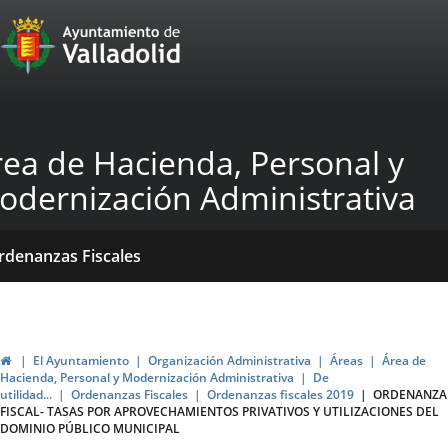
Portal
Saltar al contenido
Web
del
Ayuntamiento
rea de Hacienda, Personal y
de
odernización Administrativa
Valladolid
icio
Qué
Dónde
ormativas
rdenanzas Fiscales
acemos?
stamos?
blicaciones
ticias
Inicio
El Ayuntamiento
Organización Administrativa
Áreas
Área de
Hacienda, Personal y Modernización Administrativa
De
utilidad...
Ordenanzas Fiscales
Ordenanzas fiscales 2019
ORDENANZA
FISCAL- TASAS POR APROVECHAMIENTOS PRIVATIVOS Y UTILIZACIONES DEL
DOMINIO PÚBLICO MUNICIPAL