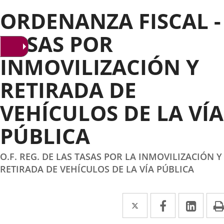
ORDENANZA FISCAL -
TASAS POR
INMOVILIZACIÓN Y
RETIRADA DE
VEHÍCULOS DE LA VÍA
PÚBLICA
O.F. REG. DE LAS TASAS POR LA INMOVILIZACIÓN Y
RETIRADA DE VEHÍCULOS DE LA VÍA PÚBLICA
Twitter
Enlace
Facebook
Enlace
Link
Enla
a
a
a