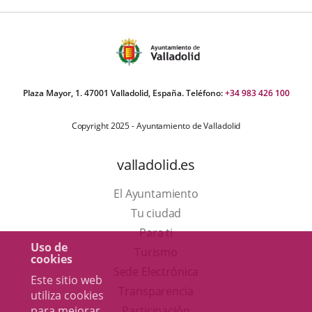
Plaza Mayor, 1. 47001 Valladolid, España. Teléfono:
+34 983 426 100
Copyright 2025 - Ayuntamiento de Valladolid
valladolid.es
El Ayuntamiento
Tu ciudad
Para ti
Uso de
Este
Turismo
cookies
enlace
Enlace
Sede Electrónica
Este sitio web
se
a
Transparencia
utiliza cookies
abrirá
una
para mejorar
Participación