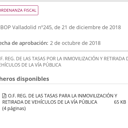
una
una
una
ipo
ORDENANZA FISCAL
e
aplicación
aplicación
aplic
ormativa
eferencia
externa.
externa.
exte
BOP Valladolid
nº
245
, de 21 de diciembre de 2018
oletin
echa de aprobación
2 de octubre de 2018
escripción
.F. REG. DE LAS TASAS POR LA INMOVILIZACIÓN Y RETIRADA 
EHÍCULOS DE LA VÍA PÚBLICA
cheros disponibles
O.F. REG. DE LAS TASAS PARA LA INMOVILIZACIÓN Y
RETIRADA DE VEHÍCULOS DE LA VÍA PÚBLICA
65
KB
(4 páginas)