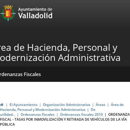
Portal
Saltar al contenido
Web
del
Ayuntamiento
rea de Hacienda, Personal y
de
odernización Administrativa
Valladolid
icio
Qué
Dónde
ormativas
rdenanzas Fiscales
acemos?
stamos?
blicaciones
ticias
Inicio
El Ayuntamiento
Organización Administrativa
Áreas
Área de
Hacienda, Personal y Modernización Administrativa
De
utilidad...
Ordenanzas Fiscales
Ordenanzas fiscales 2019
ORDENANZA
FISCAL - TASAS POR INMOVILIZACIÓN Y RETIRADA DE VEHÍCULOS DE LA VÍA
PÚBLICA