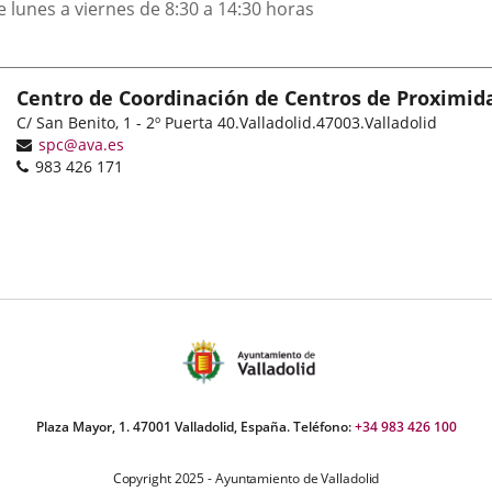
e lunes a viernes de 8:30 a 14:30 horas
Centro de Coordinación de Centros de Proximid
Dirección
C/ San Benito, 1 - 2º Puerta 40.
Valladolid.
47003.
Valladolid
postal
Dirección
spc@ava.es
Teléfonos
de
983 426 171
correo
electrónico
Plaza Mayor, 1. 47001 Valladolid, España. Teléfono:
+34 983 426 100
Copyright 2025 - Ayuntamiento de Valladolid