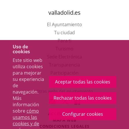
valladolid.es
El Ayuntamiento
Tu ciudad
Para ti
Uso de
Este
Turismo
cookies
enlace
Enlace
Sede Electrónica
Este sitio web
se
a
Transparencia
utiliza cookies
abrirá
una
para mejorar
Participación
su experiencia
en
aplicación
Aceptar todas las cookies
de
una
externa.
Otras webs del ayuntamiento
navegación.
ventana
Rechazar todas las cookies
Más
aderSocial
ENLACE
ENLACE
ENLACE
información
nueva.
A
A
A
sobre
cómo
ACCESIBILIDAD
Configurar cookies
UNA
UNA
UNA
usamos las
MAPA WEB
APLICACIÓN
APLICACIÓN
APLICACIÓN
cookies y de
r
CONDICIONES LEGALES