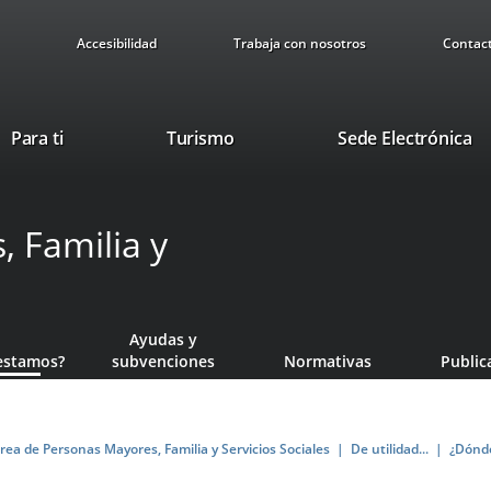
Accesibilidad
Trabaja con nosotros
Contac
Este
En
Para ti
Turismo
Sede Electrónica
enlace
a
se
u
abrirá
ap
 Familia y
en
ex
una
ventana
nueva.
Ayudas y
estamos?
subvenciones
Normativas
Public
rea de Personas Mayores, Familia y Servicios Sociales
De utilidad...
¿Dónd