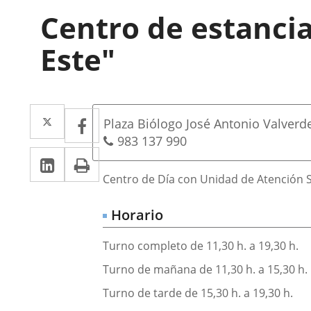
Centro de estanci
Este"
Dirección
Twitter
Enlace
Facebook
Enlace
Dirección
Plaza Biólogo José Antonio Valverd
a
a
postal
Teléfonos
983 137 990
LinkedIn
Enlace
Imprimir
una
una
Descripción
a
Centro de Día con Unidad de Atención S
aplicación
aplicación
una
externa.
externa.
Horario
aplicación
Turno completo de 11,30 h. a 19,30 h.
externa.
Turno de mañana de 11,30 h. a 15,30 h.
Turno de tarde de 15,30 h. a 19,30 h.