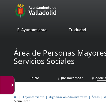
Portal
Saltar al contenido
avaTop
Web
del
Ayuntamiento
valladolid.es
El Ayuntamiento
Tu ciudad
de
Valladolid
Área de Personas Mayores,
Servicios Sociales
Inicio
¿Qué hacemos?
¿Dónde 
Inicio
El Ayuntamiento
Organización Administrativa
Áreas
Á
"Zona Este"