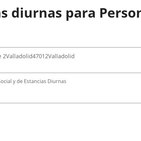
as diurnas para Pers
e 2
Valladolid
47012
Valladolid
ocial y de Estancias Diurnas