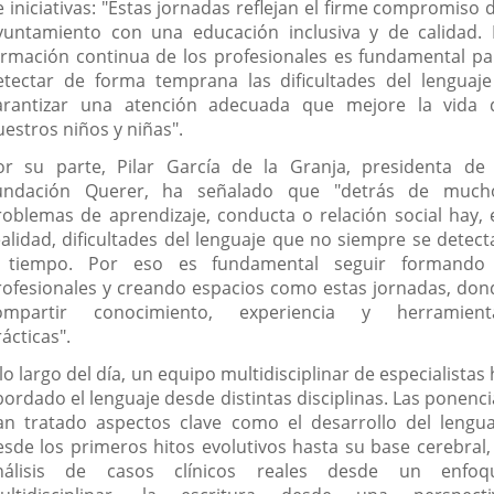
 iniciativas: "Estas jornadas reflejan el firme compromiso 
yuntamiento con una educación inclusiva y de calidad. 
ormación continua de los profesionales es fundamental pa
etectar de forma temprana las dificultades del lenguaje
arantizar una atención adecuada que mejore la vida 
uestros niños y niñas".
or su parte, Pilar García de la Granja, presidenta de 
undación Querer, ha señalado que "detrás de much
roblemas de aprendizaje, conducta o relación social hay, 
ealidad, dificultades del lenguaje que no siempre se detect
 tiempo. Por eso es fundamental seguir formando
rofesionales y creando espacios como estas jornadas, don
ompartir conocimiento, experiencia y herramient
ácticas".
lo largo del día, un equipo multidisciplinar de especialistas
bordado el lenguaje desde distintas disciplinas. Las ponenci
an tratado aspectos clave como el desarrollo del lengua
esde los primeros hitos evolutivos hasta su base cerebral, 
nálisis de casos clínicos reales desde un enfoq