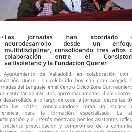
escripción
Las jornadas han abordado e
neurodesarrollo desde un enfoq
multidisciplinar, consolidando tres años 
colaboración entre el Consistor
vallisoletano y la Fundación Querer
l Ayuntamiento de Valladolid, en colaboración con 
undación Querer, ha celebrado hoy con gran acogida l
Jornadas del Lenguaje’ en el Centro Cívico Zona Sur, reunien
 un centenar de inscritos, aproximadamente. El encuentro 
a desarrollado a lo largo de toda la jornada, desde las 9:
asta las 17:15h, consolidándose como un espacio 
eferencia para la formación especializada. La al
articipación y el interés mostrado por los asistentes reflej
a creciente preocupación y compromiso de la comunid