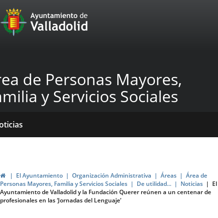
Portal
Saltar al contenido
Web
del
Ayuntamiento
rea de Personas Mayores,
de
milia y Servicios Sociales
Valladolid
icio
Qué
Dónde
yudas
ormativas
blicaciones
oticias
acemos?
stamos?
genda
ubvenciones
Inicio
El Ayuntamiento
Organización Administrativa
Áreas
Área de
Personas Mayores, Familia y Servicios Sociales
De utilidad...
Noticias
El
Ayuntamiento de Valladolid y la Fundación Querer reúnen a un centenar de
profesionales en las ‘Jornadas del Lenguaje’