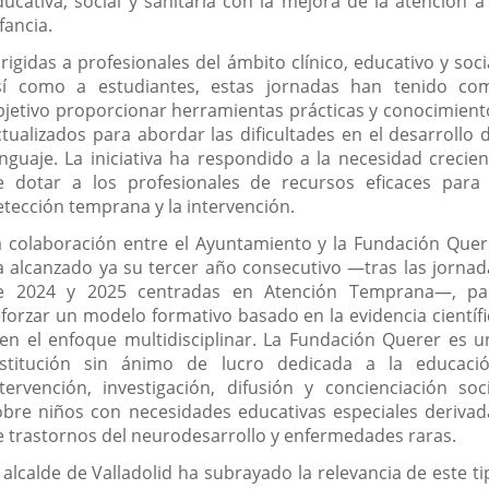
ducativa, social y sanitaria con la mejora de la atención a 
fancia.
rigidas a profesionales del ámbito clínico, educativo y soci
sí como a estudiantes, estas jornadas han tenido co
bjetivo proporcionar herramientas prácticas y conocimient
ctualizados para abordar las dificultades en el desarrollo d
enguaje. La iniciativa ha respondido a la necesidad crecien
e dotar a los profesionales de recursos eficaces para 
etección temprana y la intervención.
a colaboración entre el Ayuntamiento y la Fundación Quer
a alcanzado ya su tercer año consecutivo —tras las jornad
e 2024 y 2025 centradas en Atención Temprana—, pa
eforzar un modelo formativo basado en la evidencia científi
 en el enfoque multidisciplinar. La Fundación Querer es u
nstitución sin ánimo de lucro dedicada a la educació
ntervención, investigación, difusión y concienciación soci
obre niños con necesidades educativas especiales derivad
e trastornos del neurodesarrollo y enfermedades raras.
 alcalde de Valladolid ha subrayado la relevancia de este t