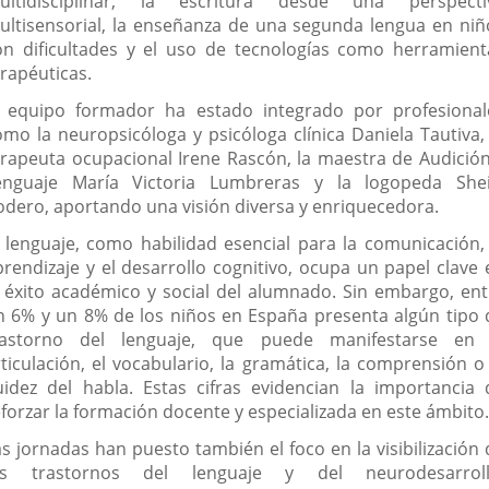
ultidisciplinar, la escritura desde una perspecti
ultisensorial, la enseñanza de una segunda lengua en niñ
on dificultades y el uso de tecnologías como herramient
erapéuticas.
l equipo formador ha estado integrado por profesional
omo la neuropsicóloga y psicóloga clínica Daniela Tautiva, 
erapeuta ocupacional Irene Rascón, la maestra de Audición
enguaje María Victoria Lumbreras y la logopeda Shei
odero, aportando una visión diversa y enriquecedora.
l lenguaje, como habilidad esencial para la comunicación, 
prendizaje y el desarrollo cognitivo, ocupa un papel clave 
l éxito académico y social del alumnado. Sin embargo, ent
n 6% y un 8% de los niños en España presenta algún tipo 
rastorno del lenguaje, que puede manifestarse en 
rticulación, el vocabulario, la gramática, la comprensión o 
luidez del habla. Estas cifras evidencian la importancia 
eforzar la formación docente y especializada en este ámbito.
as jornadas han puesto también el foco en la visibilización 
os trastornos del lenguaje y del neurodesarroll