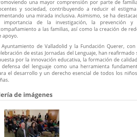
romoviendo una mayor comprensión por parte de familia
ocentes y sociedad, contribuyendo a reducir el estigma
omentando una mirada inclusiva. Asimismo, se ha destaca
a importancia de la investigación, la prevención y 
compañamiento a las familias, así como la creación de red
e apoyo.
l Ayuntamiento de Valladolid y la Fundación Querer, con 
elebración de estas Jornadas del Lenguaje, han reafirmado 
puesta por la innovación educativa, la formación de calidad
a defensa del lenguaje como una herramienta fundament
ara el desarrollo y un derecho esencial de todos los niños
ñas.
lería de imágenes