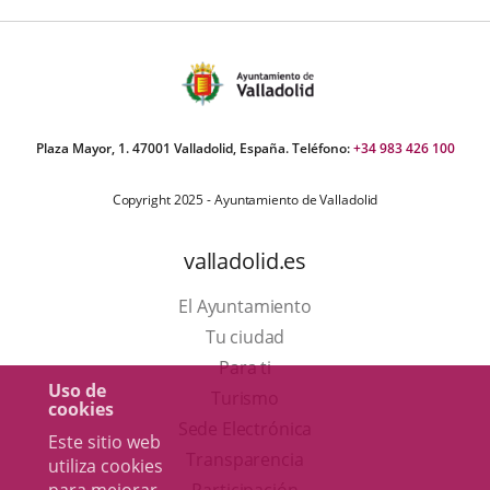
Plaza Mayor, 1. 47001 Valladolid, España. Teléfono:
+34 983 426 100
Copyright 2025 - Ayuntamiento de Valladolid
valladolid.es
El Ayuntamiento
Tu ciudad
Para ti
Uso de
Este
Turismo
cookies
enlace
Enlace
Sede Electrónica
Este sitio web
se
a
Transparencia
utiliza cookies
abrirá
una
Participación