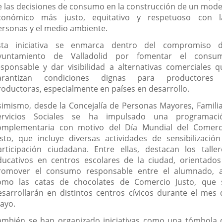
e las decisiones de consumo en la construcción de un mode
conómico más justo, equitativo y respetuoso con l
ersonas y el medio ambiente.
sta iniciativa se enmarca dentro del compromiso d
yuntamiento de Valladolid por fomentar el consu
esponsable y dar visibilidad a alternativas comerciales q
arantizan condiciones dignas para productores
roductoras, especialmente en países en desarrollo.
simismo, desde la Concejalía de Personas Mayores, Familia
ervicios Sociales se ha impulsado una programaci
omplementaria con motivo del Día Mundial del Comerc
usto, que incluye diversas actividades de sensibilización
articipación ciudadana. Entre ellas, destacan los taller
ducativos en centros escolares de la ciudad, orientados
romover el consumo responsable entre el alumnado, a
omo las catas de chocolates de Comercio Justo, que 
esarrollarán en distintos centros cívicos durante el mes 
ayo.
ambién se han organizado iniciativas como una tómbola 