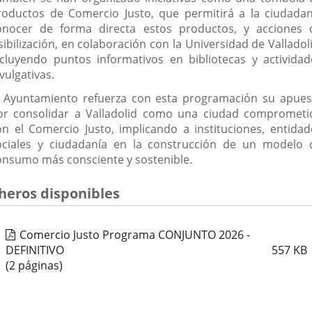
roductos de Comercio Justo, que permitirá a la ciudadan
onocer de forma directa estos productos, y acciones 
sibilización, en colaboración con la Universidad de Valladol
ncluyendo puntos informativos en bibliotecas y actividad
vulgativas.
l Ayuntamiento refuerza con esta programación su apues
or consolidar a Valladolid como una ciudad comprometi
on el Comercio Justo, implicando a instituciones, entidad
ociales y ciudadanía en la construcción de un modelo 
onsumo más consciente y sostenible.
cheros disponibles
Comercio Justo Programa CONJUNTO 2026 -
DEFINITIVO
557
KB
(2 páginas)