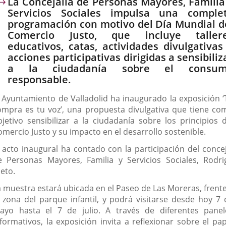
escripción
La Concejalía de Personas Mayores, Familia
Servicios Sociales impulsa una comple
programación con motivo del Día Mundial d
Comercio Justo, que incluye taller
educativos, catas, actividades divulgativas
acciones participativas dirigidas a sensibiliz
a la ciudadanía sobre el consu
responsable.
l Ayuntamiento de Valladolid ha inaugurado la exposición ‘
ompra es tu voz’, una propuesta divulgativa que tiene co
bjetivo sensibilizar a la ciudadanía sobre los principios d
omercio Justo y su impacto en el desarrollo sostenible.
l acto inaugural ha contado con la participación del concej
e Personas Mayores, Familia y Servicios Sociales, Rodri
eto.
a muestra estará ubicada en el Paseo de Las Moreras, frente
a zona del parque infantil, y podrá visitarse desde hoy 7 
ayo hasta el 7 de julio. A través de diferentes panel
nformativos, la exposición invita a reflexionar sobre el pap