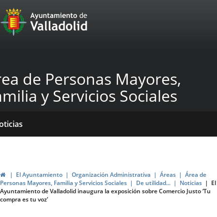
Portal
Saltar al contenido
Web
del
Ayuntamiento
rea de Personas Mayores,
de
milia y Servicios Sociales
Valladolid
icio
Qué
Dónde
yudas
ormativas
blicaciones
oticias
acemos?
stamos?
genda
ubvenciones
Inicio
El Ayuntamiento
Organización Administrativa
Áreas
Área de
Personas Mayores, Familia y Servicios Sociales
De utilidad...
Noticias
El
Ayuntamiento de Valladolid inaugura la exposición sobre Comercio Justo ‘Tu
compra es tu voz’