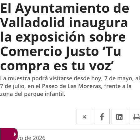
El Ayuntamiento de
Valladolid inaugura
la exposición sobre
Comercio Justo ‘Tu
compra es tu voz’
La muestra podrá visitarse desde hoy, 7 de mayo, al
7 de julio, en el Paseo de Las Moreras, frente a la
zona del parque infantil.
Twitter
Enlace
Facebook
Enlace
Link
Enla
a
a
a
una
una
una
echa
 de mayo de 2026