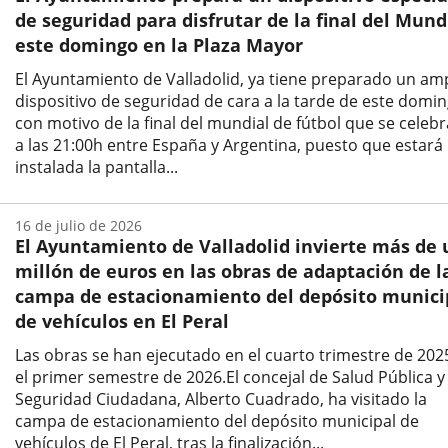
de seguridad para disfrutar de la final del Mund
este domingo en la Plaza Mayor
El Ayuntamiento de Valladolid, ya tiene preparado un am
dispositivo de seguridad de cara a la tarde de este domi
con motivo de la final del mundial de fútbol que se celeb
a las 21:00h entre España y Argentina, puesto que estará
instalada la pantalla...
Fecha
de
16 de julio de 2026
la
El Ayuntamiento de Valladolid invierte más de 
noticia
millón de euros en las obras de adaptación de l
campa de estacionamiento del depósito munici
de vehículos en El Peral
Las obras se han ejecutado en el cuarto trimestre de 202
el primer semestre de 2026.El concejal de Salud Pública y
Seguridad Ciudadana, Alberto Cuadrado, ha visitado la
campa de estacionamiento del depósito municipal de
vehículos de El Peral, tras la finalización...