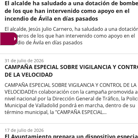
El alcalde ha saludado a una dotación de bomb
noticia
de los que han intervenido como apoyo en el
incendio de Ávila en días pasados
El alcalde, Jesús julio Carnero, ha saludado a una dotació
bomberos de los que han intervenido como apoyo en el
incendio de Ávila en días pasados
Fecha
de
31 de julio de 2026
la
CAMPAÑA ESPECIAL SOBRE VIGILANCIA Y CONTR
noticia
DE LA VELOCIDAD
CAMPAÑA ESPECIAL SOBRE VIGILANCIA Y CONTROL DE LA
VELOCIDADEn colaboración con la campaña promovida a
nivel nacional por la Dirección General de Tráfico, la Polic
Municipal de Valladolid pondrá en marcha, dentro de su
término municipal, la "CAMPAÑA ESPECIAL...
Fecha
de
17 de julio de 2026
la
El Ayuntamiento prepara un dispositivo especia
noticia