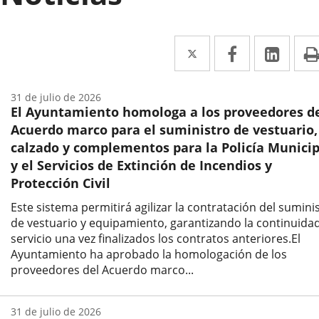
Twitter
Enlace
Facebook
Enlace
Link
Enla
a
a
a
una
una
una
31 de julio de 2026
El Ayuntamiento homologa a los proveedores d
aplicación
aplicación
aplic
Acuerdo marco para el suministro de vestuario,
externa.
externa.
exte
calzado y complementos para la Policía Municip
y el Servicios de Extinción de Incendios y
Protección Civil
Este sistema permitirá agilizar la contratación del sumini
de vestuario y equipamiento, garantizando la continuidad
servicio una vez finalizados los contratos anteriores.El
Ayuntamiento ha aprobado la homologación de los
proveedores del Acuerdo marco...
Fecha
de
31 de julio de 2026
la