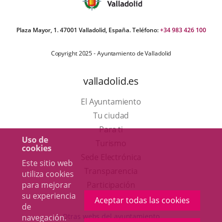
Plaza Mayor, 1. 47001 Valladolid, España. Teléfono:
+34 983 426 100
Copyright 2025 - Ayuntamiento de Valladolid
valladolid.es
El Ayuntamiento
Tu ciudad
Para ti
Uso de
Este
Turismo
cookies
enlace
Enlace
Sede Electrónica
Este sitio web
se
a
Transparencia
utiliza cookies
abrirá
una
Participación
para mejorar
su experiencia
en
aplicación
Aceptar todas las cookies
de
una
externa.
Otras webs del ayuntamiento
navegación.