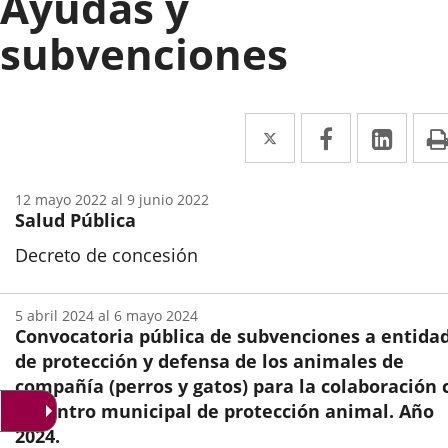
Ayudas y
subvenciones
Twitter
Enlace
Facebook
Enlace
Link
Enla
a
a
a
una
una
una
12
mayo
2022
al
9
junio
2022
Salud Pública
aplicación
aplicación
aplic
Decreto de concesión
externa.
externa.
exte
Inicio
5
abril
2024
al
6
mayo
2024
Convocatoria pública de subvenciones a entida
de protección y defensa de los animales de
compañía (perros y gatos) para la colaboración 
el centro municipal de protección animal. Año
2024.