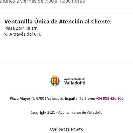
e lunes a viernes de 7:00 a 15:00 horas
Ventanilla Única de Atención al Cliente
Dirección
Plaza Zorrilla s/n
postal
Teléfonos
A través del 010
Plaza Mayor, 1. 47001 Valladolid, España. Teléfono:
+34 983 426 100
Copyright 2025 - Ayuntamiento de Valladolid
valladolid.es