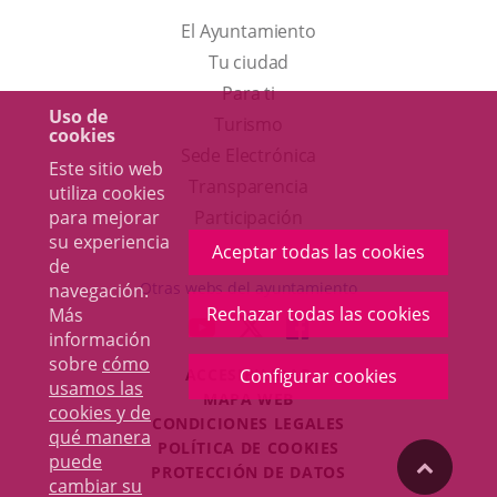
El Ayuntamiento
Tu ciudad
Para ti
Uso de
Este
Turismo
cookies
enlace
Enlace
Sede Electrónica
Este sitio web
se
a
Transparencia
utiliza cookies
abrirá
una
para mejorar
Participación
su experiencia
en
aplicación
Aceptar todas las cookies
de
una
externa.
Otras webs del ayuntamiento
navegación.
ventana
Rechazar todas las cookies
Más
aderSocial
ENLACE
ENLACE
ENLACE
información
nueva.
A
A
A
sobre
cómo
ACCESIBILIDAD
Configurar cookies
UNA
UNA
UNA
usamos las
MAPA WEB
APLICACIÓN
APLICACIÓN
APLICACIÓN
cookies y de
r
CONDICIONES LEGALES
EXTERNA.
EXTERNA.
EXTERNA.
qué manera
POLÍTICA DE COOKIES
puede
"Volver
PROTECCIÓN DE DATOS
cambiar su
Toggl