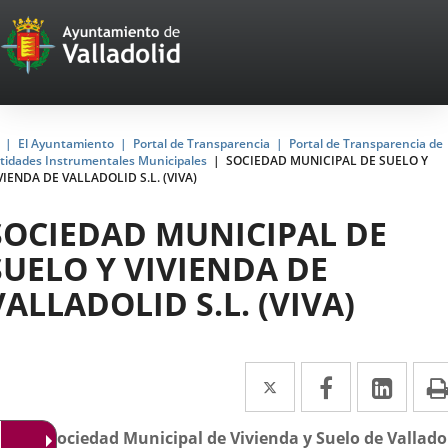
Portal
Saltar al contenido
Web
del
Ayuntamiento
Inicio
El Ayuntamiento
Portal de Transparencia
Portal de Transparencia de
tidades Instrumentales Municipales
SOCIEDAD MUNICIPAL DE SUELO Y
de
VIENDA DE VALLADOLID S.L. (VIVA)
Valladolid
SOCIEDAD MUNICIPAL DE
SUELO Y VIVIENDA DE
VALLADOLID S.L. (VIVA)
Twitter
Enlace
Facebook
Enlace
Link
Enla
a
a
a
scripción
A
es la
Sociedad Municipal de Vivienda y Suelo de Vallado
una
una
una