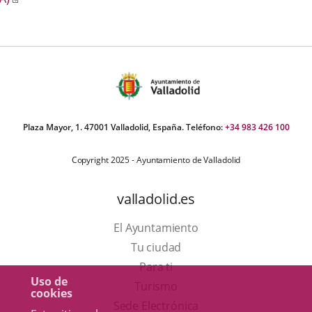
aplicación
a
externa.
una
aplicación
externa.
Plaza Mayor, 1. 47001 Valladolid, España. Teléfono:
+34 983 426 100
Copyright 2025 - Ayuntamiento de Valladolid
valladolid.es
El Ayuntamiento
Tu ciudad
Para ti
Uso de
Este
Turismo
cookies
enlace
Enlace
Sede Electrónica