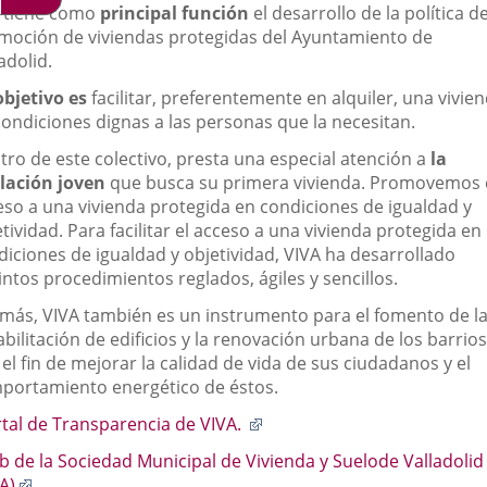
 tiene como
principal función
el desarrollo de la política d
aplicación
aplicación
aplic
moción de viviendas protegidas del Ayuntamiento de
adolid.
externa.
externa.
exte
objetivo es
facilitar, preferentemente en alquiler, una vivie
condiciones dignas a las personas que la necesitan.
tro de este colectivo, presta una especial atención a
la
lación joven
que busca su primera vivienda. Promovemos 
eso a una vivienda protegida en condiciones de igualdad y
tividad. Para facilitar el acceso a una vivienda protegida en
diciones de igualdad y objetividad, VIVA ha desarrollado
intos procedimientos reglados, ágiles y sencillos.
más, VIVA también es un instrumento para el fomento de l
bilitación de edificios y la renovación urbana de los barrios
el fin de mejorar la calidad de vida de sus ciudadanos y el
portamiento energético de éstos.
Enlace
rtal de Transparencia de VIVA.
a
b de la Sociedad Municipal de Vivienda y Suelode Valladolid
una
Enlace
A)