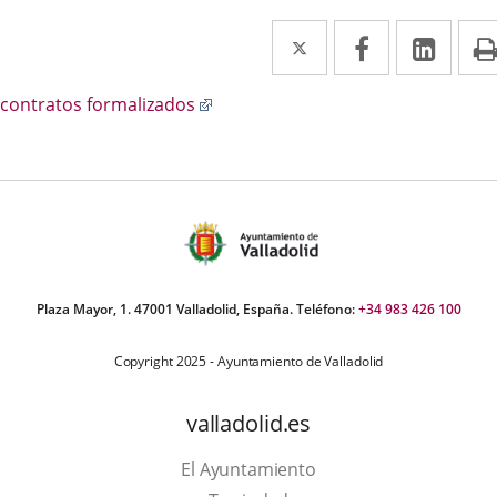
Twitter
Enlace
Facebook
Enlace
Link
Enla
a
a
a
scripción
Enlace
 contratos formalizados
una
una
una
a
aplicación
aplicación
aplic
una
aplicación
externa.
externa.
exte
externa.
Plaza Mayor, 1. 47001 Valladolid, España. Teléfono:
+34 983 426 100
Copyright 2025 - Ayuntamiento de Valladolid
valladolid.es
El Ayuntamiento