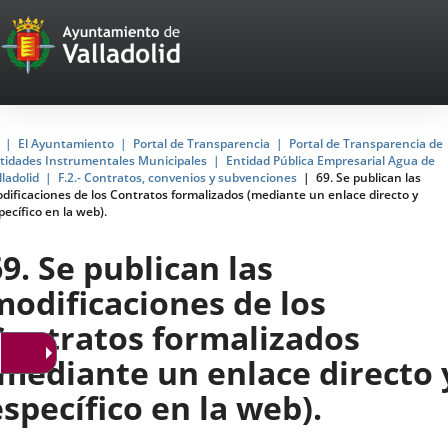
Portal
Saltar al contenido
Web
del
Ayuntamiento
Inicio
El Ayuntamiento
Portal de Transparencia
Portal de Transparencia de
tidades Instrumentales Municipales
Entidad Pública Empresarial Agua de
de
lladolid
F.2.- Contratos, convenios y subvenciones
69. Se publican las
dificaciones de los Contratos formalizados (mediante un enlace directo y
Valladolid
pecífico en la web).
69. Se publican las
modificaciones de los
Contratos formalizados
(mediante un enlace directo 
específico en la web).