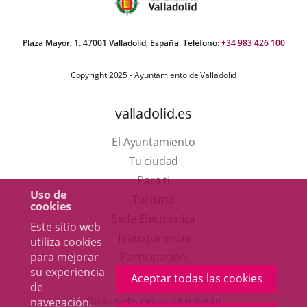
Plaza Mayor, 1. 47001 Valladolid, España. Teléfono:
+34 983 426 100
Copyright 2025 - Ayuntamiento de Valladolid
valladolid.es
El Ayuntamiento
Tu ciudad
Para ti
Uso de
Este
Turismo
cookies
enlace
Enlace
Sede Electrónica
Este sitio web
se
a
Transparencia
utiliza cookies
abrirá
una
para mejorar
Participación
su experiencia
en
aplicación
Aceptar todas las cookies
de
una
externa.
Otras webs del ayuntamiento
navegación.