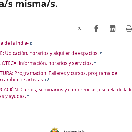
la/s misma/s.
Twitter
Enlace
Facebook
Enlace
Link
Enla
a
a
a
scripción
Enlace
a de la India-
una
una
una
a
Enlace
: Ubicación, horarios y alquiler de espacios.
aplicación
aplicación
aplic
una
a
aplicación
Enlace
IOTECA: Información, horarios y servicios.
externa.
externa.
exte
una
externa.
a
aplicación
TURA: Programación, Talleres y cursos, programa de
una
externa.
Enlace
rcambio de artistas.
aplicación
a
externa.
CACIÓN: Cursos, Seminarios y conferencias, escuela de la In
una
Enlace
as y ayudas.
aplicación
a
externa.
una
aplicación
externa.