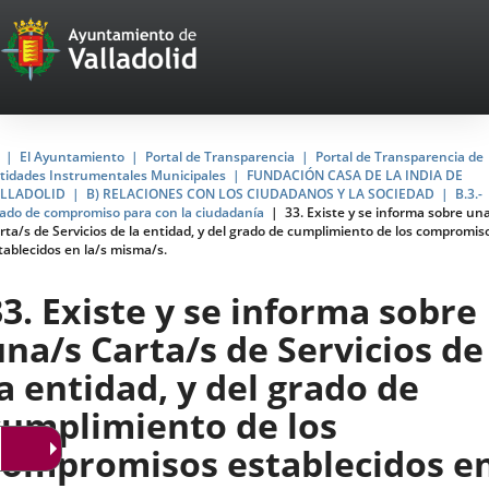
Portal
Saltar al contenido
Web
del
Ayuntamiento
Inicio
El Ayuntamiento
Portal de Transparencia
Portal de Transparencia de
tidades Instrumentales Municipales
FUNDACIÓN CASA DE LA INDIA DE
de
LLADOLID
B) RELACIONES CON LOS CIUDADANOS Y LA SOCIEDAD
B.3.-
ado de compromiso para con la ciudadanía
33. Existe y se informa sobre un
Valladolid
rta/s de Servicios de la entidad, y del grado de cumplimiento de los compromis
tablecidos en la/s misma/s.
33. Existe y se informa sobre
una/s Carta/s de Servicios de
la entidad, y del grado de
cumplimiento de los
compromisos establecidos e