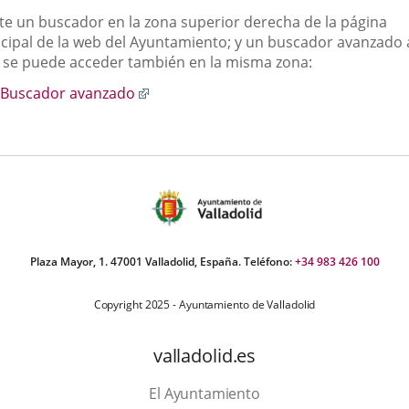
scripción
ste un buscador en la zona superior derecha de la página
una
una
una
ncipal de la web del Ayuntamiento; y un buscador avanzado 
aplicación
aplicación
aplic
 se puede acceder también en la misma zona:
externa.
externa.
exte
Enlace
Buscador avanzado
a
una
aplicación
externa.
Plaza Mayor, 1. 47001 Valladolid, España. Teléfono:
+34 983 426 100
Copyright 2025 - Ayuntamiento de Valladolid
valladolid.es
El Ayuntamiento