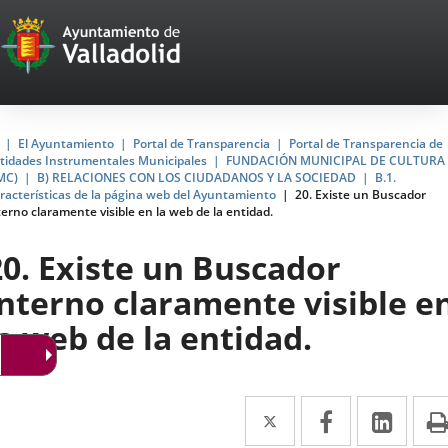
Portal
Saltar al contenido
Web
del
Ayuntamiento
Inicio
El Ayuntamiento
Portal de Transparencia
Portal de Transparencia de
tidades Instrumentales Municipales
FUNDACIÓN MUNICIPAL DE CULTURA
de
MC)
B) RELACIONES CON LOS CIUDADANOS Y LA SOCIEDAD
B.1.
racterísticas de la página web del Ayuntamiento
20. Existe un Buscador
Valladolid
terno claramente visible en la web de la entidad.
20. Existe un Buscador
interno claramente visible e
la web de la entidad.
Twitter
Enlace
Facebook
Enlace
Link
Enla
a
a
a