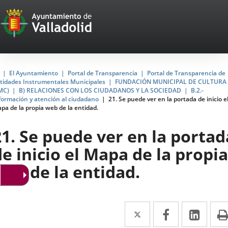
Portal
Saltar al contenido
Web
del
Ayuntamiento
Inicio
El Ayuntamiento
Portal de Transparencia
Portal de Transparencia de
tidades Instrumentales Municipales
FUNDACIÓN MUNICIPAL DE CULTURA
de
MC)
B) RELACIONES CON LOS CIUDADANOS Y LA SOCIEDAD
B.2.-
formación y atención al ciudadano
21. Se puede ver en la portada de inicio e
Valladolid
pa de la propia web de la entidad.
21. Se puede ver en la portad
de inicio el Mapa de la propia
web de la entidad.
Twitter
Enlace
Facebook
Enlace
Link
Enla
a
a
a