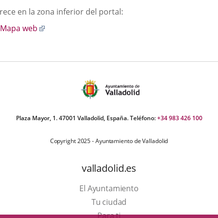
scripción
ece en la zona inferior del portal:
una
una
una
Enlace
Mapa web
aplicación
aplicación
aplic
a
externa.
externa.
exte
una
aplicación
externa.
Plaza Mayor, 1. 47001 Valladolid, España. Teléfono:
+34 983 426 100
Copyright 2025 - Ayuntamiento de Valladolid
valladolid.es
El Ayuntamiento
Tu ciudad
Para ti