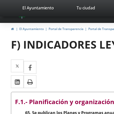
Portal
Saltar al contenido
valladolid.es
El Ayuntamiento
Tu ciudad
avaTop
Web
del
Inicio
El Ayuntamiento
Portal de Transparencia
Portal de Transp
Ayuntamiento
F) INDICADORES L
de
Valladolid
Twitter
Enlace
Facebook
Enlace
a
a
LinkedIn
Enlace
Imprimir
una
una
a
aplicación
aplicación
una
externa.
externa.
F.1.- Planificación y organizaci
aplicación
65. Se publican los Planes y Programas anua