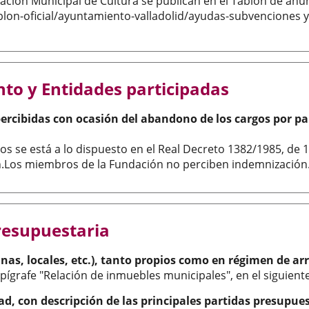
ción Municipal de Cultura se publican en el Tablón de anu
blon-oficial/ayuntamiento-valladolid/ayudas-subvenciones y 
nto y Entidades participadas
rcibidas con ocasión del abandono de los cargos por part
s se está a lo dispuesto en el Real Decreto 1382/1985, de 1 
ón.Los miembros de la Fundación no perciben indemnización.
resupuestaria
cinas, locales, etc.), tanto propios como en régimen de 
pígrafe "Relación de inmuebles municipales", en el siguient
dad, con descripción de las principales partidas presupu