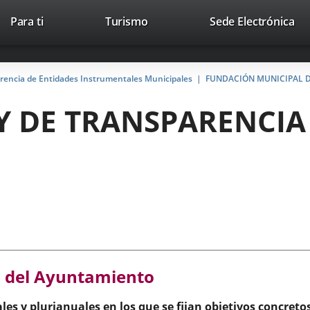
Este
En
Para ti
Turismo
Sede Electrónica
Accesibilidad
Trabaja con nosotros
Contac
enlace
a
se
un
abrirá
apl
arencia de Entidades Instrumentales Municipales
FUNDACIÓN MUNICIPAL D
en
ext
una
EY DE TRANSPARENCI
ventana
nueva.
ón del Ayuntamiento
les y plurianuales en los que se fijan objetivos concreto