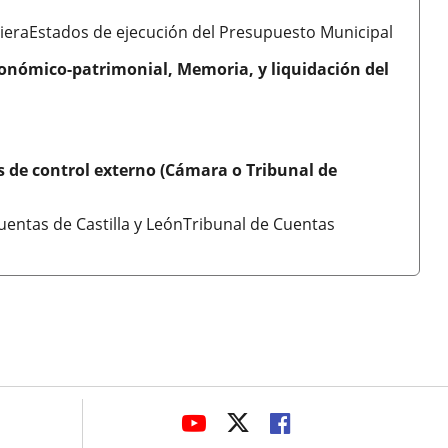
cieraEstados de ejecución del Presupuesto Municipal
conómico-patrimonial, Memoria, y liquidación del
os de control externo (Cámara o Tribunal de
entas de Castilla y LeónTribunal de Cuentas
avaHeaderSocial
ENLACE
ENLACE
ENLACE
A
A
A