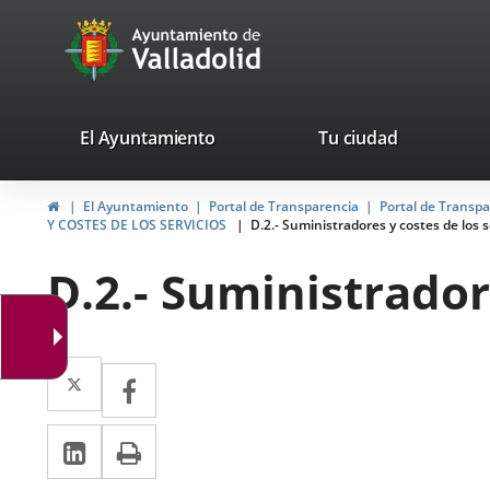
Portal
Saltar al contenido
avaTop
Web
del
Ayuntamiento
valladolid.es
El Ayuntamiento
Tu ciudad
de
Inicio
El Ayuntamiento
Portal de Transparencia
Portal de Transp
Valladolid
Y COSTES DE LOS SERVICIOS
D.2.- Suministradores y costes de los s
D.2.- Suministrador
Twitter
Enlace
Facebook
Enlace
a
a
LinkedIn
Enlace
Imprimir
una
una
a
aplicación