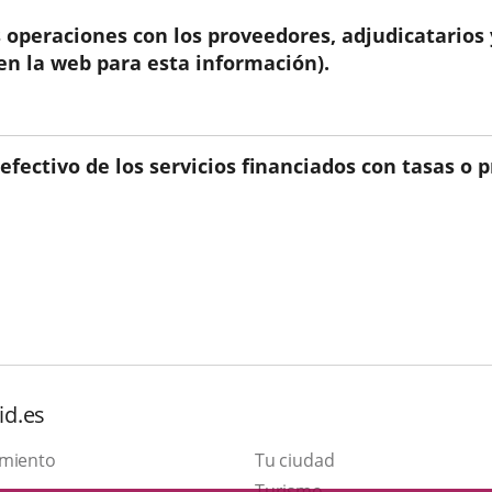
las operaciones con los proveedores, adjudicatario
en la web para esta información).
efectivo de los servicios financiados con tasas o p
id.es
amiento
Tu ciudad
Este
Turismo