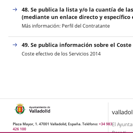
aplicación
una
externa.
48. Se publica la lista y/o la cuantía de 
externa.
aplicación
(mediante un enlace directo y específico 
Más información: Perfil del Contratante
externa.
49. Se publica información sobre el Coste 
Coste efectivo de los Servicios 2014
valladol
El Ayunt
Plaza Mayor, 1. 47001 Valladolid, España. Teléfono:
+34 983
426 100
Para ti