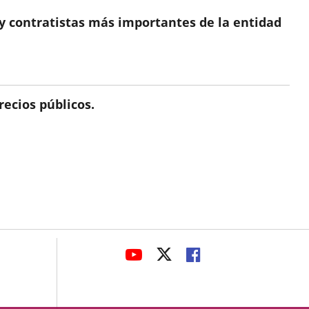
s y contratistas más importantes de la entidad
recios públicos.
avaHeaderSocial
ENLACE
ENLACE
ENLACE
A
A
A
UNA
UNA
UNA
APLICACIÓN
APLICACIÓN
APLICACIÓN