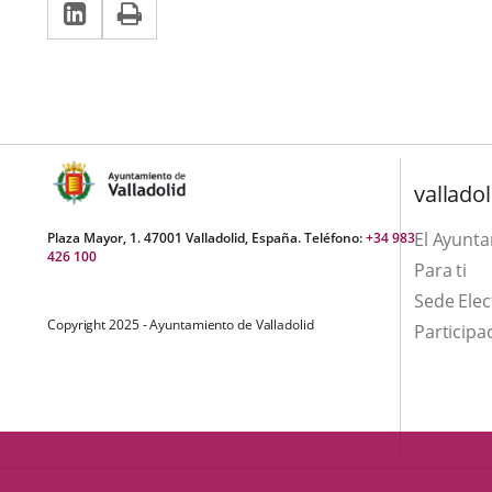
LinkedIn
Enlace
Imprimir
una
una
a
aplicación
aplicación
una
externa.
externa.
aplicación
externa.
valladol
El Ayunt
Plaza Mayor, 1. 47001 Valladolid, España. Teléfono:
+34 983
426 100
Para ti
Sede Elec
Copyright 2025 - Ayuntamiento de Valladolid
Participa