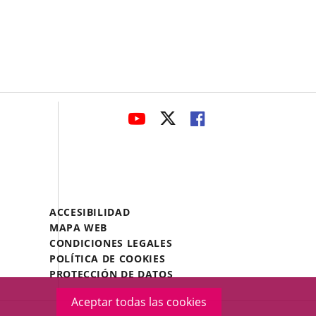
avaHeaderSocial
ENLACE
ENLACE
ENLACE
A
A
A
UNA
UNA
UNA
APLICACIÓN
APLICACIÓN
APLICACIÓN
EXTERNA.
EXTERNA.
EXTERNA.
Menú
ACCESIBILIDAD
Legal
MAPA WEB
Footer
CONDICIONES LEGALES
POLÍTICA DE COOKIES
PROTECCIÓN DE DATOS
Aceptar todas las cookies