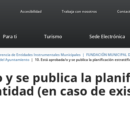
Accesibilidad
Trabaja con nosotros
Contac
Este
En
Para ti
Turismo
Sede Electrónica
enlace
a
se
u
arencia de Entidades Instrumentales Municipales
abrirá
FUNDACIÓN MUNICIPAL D
ap
o del Ayuntamiento
10. Está aprobada/o y se publica la planificación estratéfi
en
ex
una
 y se publica la plani
ventana
nueva.
tidad (en caso de exis