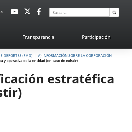
avaHeaderSocial
Enlace
Enlace
Enlace
Buscar
to
Buscar
a
a
a
una
una
una
aplicación
aplicación
aplicación
lace
Transparencia
Participación
externa.
externa.
externa.
na
E DEPORTES (FMD)
licación
A) INFORMACIÓN SOBRE LA CORPORACIÓN
ca y operativa de la entidad (en caso de existir)
terna.
ficación estratéfica
tir)