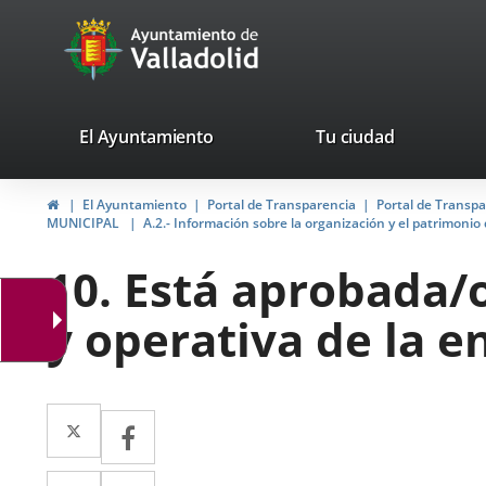
Portal
Saltar al contenido
avaTop
Web
del
Ayuntamiento
valladolid.es
El Ayuntamiento
Tu ciudad
de
Inicio
El Ayuntamiento
Portal de Transparencia
Portal de Transp
Valladolid
MUNICIPAL
A.2.- Información sobre la organización y el patrimoni
10. Está aprobada/o
y operativa de la en
Twitter
Enlace
Facebook
Enlace
a
a