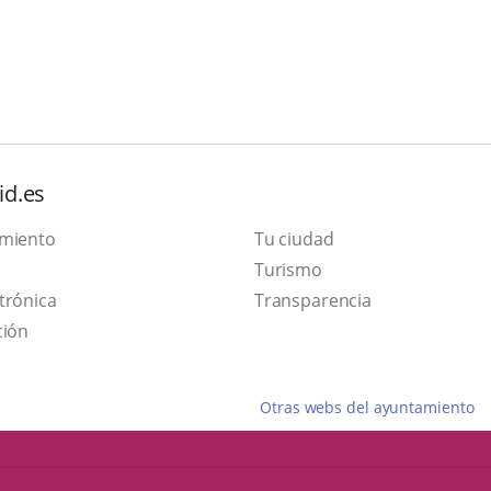
id.es
amiento
Tu ciudad
Este
Turismo
Enlace
enlace
trónica
Transparencia
a
se
ción
una
abrirá
aplicación
en
Otras webs del ayuntamiento
externa.
una
ventana
nueva.