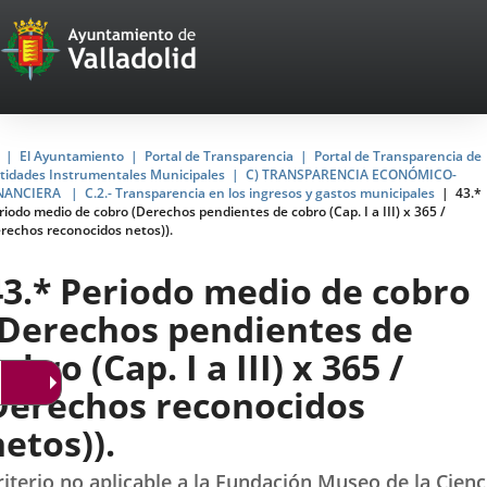
Portal
Saltar al contenido
Web
del
Ayuntamiento
Inicio
El Ayuntamiento
Portal de Transparencia
Portal de Transparencia de
tidades Instrumentales Municipales
C) TRANSPARENCIA ECONÓMICO-
de
NANCIERA
C.2.- Transparencia en los ingresos y gastos municipales
43.*
riodo medio de cobro (Derechos pendientes de cobro (Cap. I a III) x 365 /
Valladolid
rechos reconocidos netos)).
43.* Periodo medio de cobro
(Derechos pendientes de
obro (Cap. I a III) x 365 /
Derechos reconocidos
netos)).
riterio no aplicable a la Fundación Museo de la Cienc