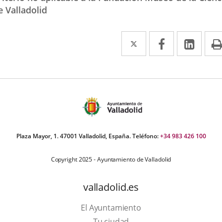
e Valladolid
Twitter
Enlace
Facebook
Enlace
Link
Enla
a
a
a
una
una
una
aplicación
aplicación
aplic
externa.
externa.
exte
Plaza Mayor, 1. 47001 Valladolid, España. Teléfono:
+34 983 426 100
Copyright 2025 - Ayuntamiento de Valladolid
valladolid.es
El Ayuntamiento
Tu ciudad