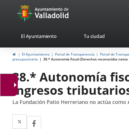
Portal
Saltar al contenido
avaTop
Web
del
Ayuntamiento
valladolid.es
El Ayuntamiento
Tu ciudad
de
Inicio
El Ayuntamiento
Portal de Transparencia
Portal de Transp
Valladolid
presupuestaria
38.* Autonomía fiscal (Derechos reconocidos netos d
38.* Autonomía fis
ingresos tributario
La Fundación Patio Herreriano no actúa como 
Twitter
Enlace
Facebook
Enlace
a