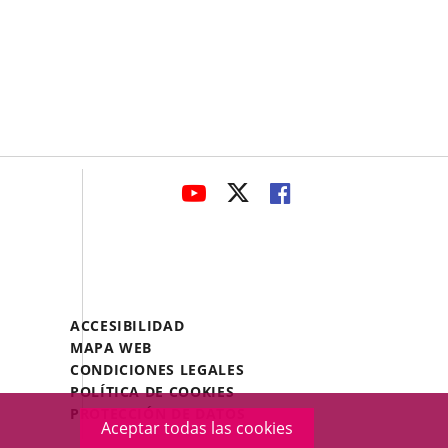
avaHeaderSocial
ENLACE
ENLACE
ENLACE
A
A
A
UNA
UNA
UNA
APLICACIÓN
APLICACIÓN
APLICACIÓN
EXTERNA.
EXTERNA.
EXTERNA.
Menú
ACCESIBILIDAD
Legal
MAPA WEB
Footer
CONDICIONES LEGALES
POLÍTICA DE COOKIES
PROTECCIÓN DE DATOS
Aceptar todas las cookies