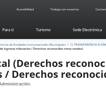
Accesibilidad
Trabaja con nosotros
Contac
Este
En
Para ti
Turismo
Sede Electrónica
enlace
a
se
u
arencia de Entidades Instrumentales Municipales
abrirá
C) TRANSPARENCIA ECO
ap
e ingresos tributarios / Derechos reconocidos netos totales).
en
ex
una
cal (Derechos reconoc
ventana
nueva.
s / Derechos reconoci
Administración.