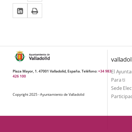
a
LinkedIn
Enlace
Imprimir
una
una
a
aplicación
aplicación
una
externa.
externa.
aplicación
externa.
valladol
El Ayunt
Plaza Mayor, 1. 47001 Valladolid, España. Teléfono:
+34 983
426 100
Para ti
Sede Elec
Copyright 2025 - Ayuntamiento de Valladolid
Participa