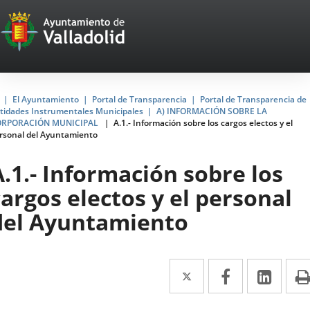
Portal
Saltar al contenido
Web
del
Ayuntamiento
Inicio
El Ayuntamiento
Portal de Transparencia
Portal de Transparencia de
tidades Instrumentales Municipales
A) INFORMACIÓN SOBRE LA
de
ORPORACIÓN MUNICIPAL
A.1.- Información sobre los cargos electos y el
rsonal del Ayuntamiento
Valladolid
A.1.- Información sobre los
cargos electos y el personal
del Ayuntamiento
Twitter
Enlace
Facebook
Enlace
Link
Enla
a
a
a