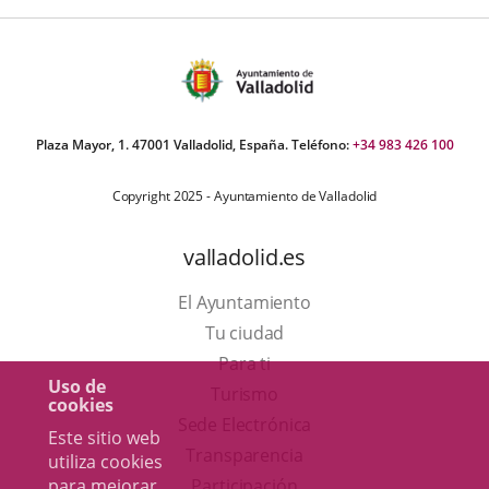
Plaza Mayor, 1. 47001 Valladolid, España. Teléfono:
+34 983 426 100
Copyright 2025 - Ayuntamiento de Valladolid
valladolid.es
El Ayuntamiento
Tu ciudad
Para ti
Uso de
Este
Turismo
cookies
enlace
Enlace
Sede Electrónica
Este sitio web
se
a
Transparencia
utiliza cookies
abrirá
una
para mejorar
Participación