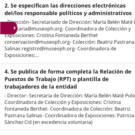
una
una
una
2. Se especifican las direcciones electrónicas
aplicación
aplicación
aplic
del/los responsable políticos y administrativos
- Dirección- Secretariado de Dirección: María Belén Maté 
externa.
externa.
exte
secretaria@museoph.org- Coordinadora de Colección y
Exposiciones: Cristina Fontaneda Berthet
conservacion@museoph.org- Colección: Beatriz Pastrana
Salinas registro@museoph.org- Coordinadora de
Exposiciones:...
4. Se publica de forma completa la Relación de
Puestos de Trabajo (RPT) o plantilla de
trabajadores de la entidad
- Director- Secretaria de Dirección: María Belén Maté Polo
Coordinadora de Colección y Exposiciones: Cristina
Fontaneda Berthet- Coordinadora de Colección: Beatriz
Pastrana Salinas- Coordinadora de Exposiciones: Patricia
Sánchez Cid (en excedencia voluntaria)