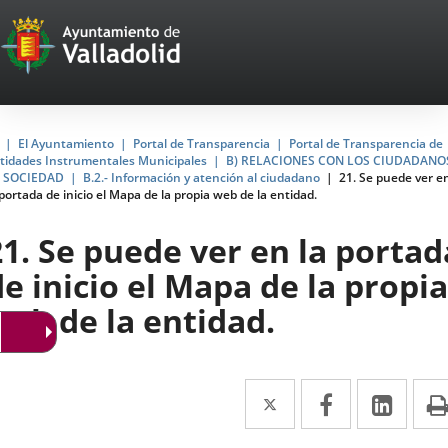
Portal
Saltar al contenido
Web
del
Ayuntamiento
Inicio
El Ayuntamiento
Portal de Transparencia
Portal de Transparencia de
tidades Instrumentales Municipales
B) RELACIONES CON LOS CIUDADANO
de
 SOCIEDAD
B.2.- Información y atención al ciudadano
21. Se puede ver e
 portada de inicio el Mapa de la propia web de la entidad.
Valladolid
21. Se puede ver en la portad
de inicio el Mapa de la propia
web de la entidad.
Twitter
Enlace
Facebook
Enlace
Link
Enla
a
a
a