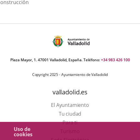
scripción
construcción
una
una
una
aplicación
aplicación
aplic
externa.
externa.
exte
Plaza Mayor, 1. 47001 Valladolid, España. Teléfono:
+34 983 426 100
Copyright 2025 - Ayuntamiento de Valladolid
valladolid.es
El Ayuntamiento
Tu ciudad
Para ti
Uso de
Este
Turismo
cookies
enlace
Enlace