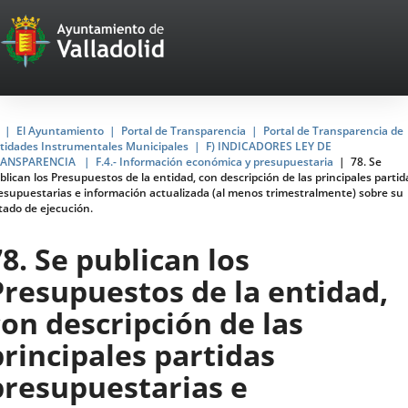
Portal
Saltar al contenido
Web
del
Ayuntamiento
Inicio
El Ayuntamiento
Portal de Transparencia
Portal de Transparencia de
tidades Instrumentales Municipales
F) INDICADORES LEY DE
de
RANSPARENCIA
F.4.- Información económica y presupuestaria
78. Se
blican los Presupuestos de la entidad, con descripción de las principales partid
Valladolid
esupuestarias e información actualizada (al menos trimestralmente) sobre su
tado de ejecución.
78. Se publican los
Presupuestos de la entidad,
con descripción de las
principales partidas
presupuestarias e