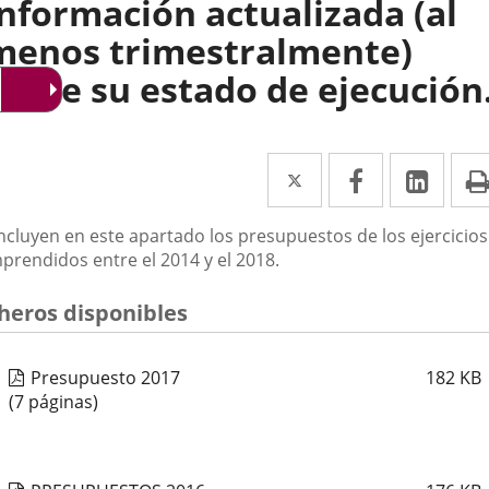
información actualizada (al
menos trimestralmente)
sobre su estado de ejecución
Twitter
Enlace
Facebook
Enlace
Link
Enla
a
a
a
scripción
incluyen en este apartado los presupuestos de los ejercicios
una
una
una
prendidos entre el 2014 y el 2018.
aplicación
aplicación
aplic
cheros disponibles
externa.
externa.
exte
Presupuesto 2017
182
KB
(7 páginas)