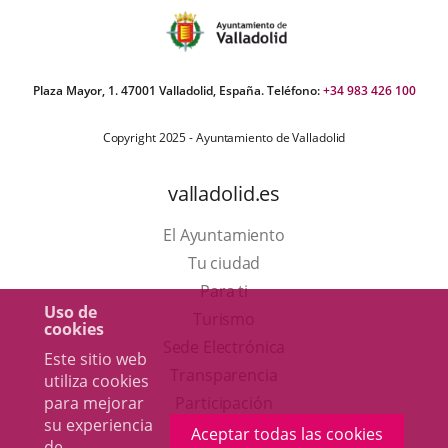
Plaza Mayor, 1. 47001 Valladolid, España. Teléfono:
+34 983 426 100
Copyright 2025 - Ayuntamiento de Valladolid
valladolid.es
El Ayuntamiento
Tu ciudad
Para ti
Uso de
Este
Turismo
cookies
enlace
Enlace
Sede Electrónica
Este sitio web
se
a
Transparencia
utiliza cookies
abrirá
una
para mejorar
Participación
su experiencia
en
aplicación
Aceptar todas las cookies
de