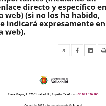
enlace directo y específico e
la web) (si no los ha habido,
se indicará expresamente en
la web).
Twitter
Enlace
Facebook
Enlace
Link
Enla
a
a
a
una
una
una
aplicación
aplicación
aplic
externa.
externa.
exte
Plaza Mayor, 1. 47001 Valladolid, España. Teléfono:
+34 983 426 100
Copyright 2025 - Ayuntamiento de Valladolid