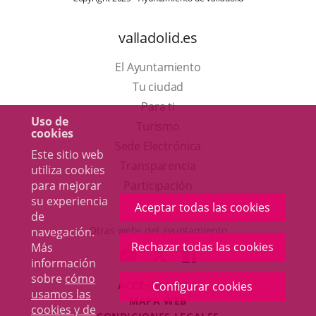
valladolid.es
El Ayuntamiento
Tu ciudad
Para ti
Uso de
Este
Turismo
cookies
enlace
Enlace
Sede Electrónica
Este sitio web
se
a
Transparencia
utiliza cookies
abrirá
una
para mejorar
Participación
su experiencia
en
aplicación
Aceptar todas las cookies
de
una
externa.
Otras webs del ayuntamiento
navegación.
ventana
Rechazar todas las cookies
Más
aderSocial
ENLACE
ENLACE
ENLACE
información
nueva.
A
A
A
sobre
cómo
ACCESIBILIDAD
Configurar cookies
UNA
UNA
UNA
usamos las
MAPA WEB
APLICACIÓN
APLICACIÓN
APLICACIÓN
cookies y de
r