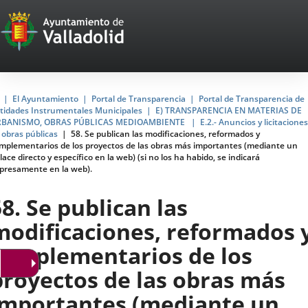
Portal
Saltar al contenido
Web
del
Ayuntamiento
Inicio
El Ayuntamiento
Portal de Transparencia
Portal de Transparencia de
tidades Instrumentales Municipales
E) TRANSPARENCIA EN MATERIAS DE
de
BANISMO, OBRAS PÚBLICAS MEDIOAMBIENTE
E.2.- Anuncios y licitaciones
 obras públicas
58. Se publican las modificaciones, reformados y
Valladolid
mplementarios de los proyectos de las obras más importantes (mediante un
lace directo y específico en la web) (si no los ha habido, se indicará
presamente en la web).
58. Se publican las
modificaciones, reformados 
complementarios de los
proyectos de las obras más
importantes (mediante un