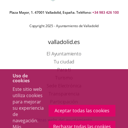
Plaza Mayor, 1. 47001 Valladolid, España. Teléfono:
+34 983 426 100
Copyright 2025 - Ayuntamiento de Valladolid
valladolid.es
El Ayuntamiento
Tu ciudad
Para ti
Uso de
Este
Turismo
cookies
enlace
Enlace
Sede Electrónica
Este sitio web
se
a
Transparencia
utiliza cookies
abrirá
una
para mejorar
Participación
su experiencia
en
aplicación
Aceptar todas las cookies
de
una
externa.
Otras webs del ayuntamiento
navegación.
ventana
Rechazar todas las cookies
Más