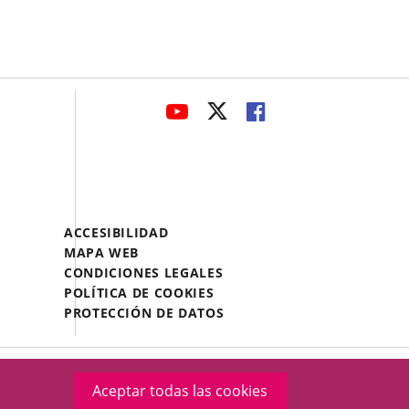
avaHeaderSocial
ENLACE
ENLACE
ENLACE
A
A
A
UNA
UNA
UNA
APLICACIÓN
APLICACIÓN
APLICACIÓN
EXTERNA.
EXTERNA.
EXTERNA.
Menú
ACCESIBILIDAD
Legal
MAPA WEB
Footer
CONDICIONES LEGALES
POLÍTICA DE COOKIES
PROTECCIÓN DE DATOS
Aceptar todas las cookies