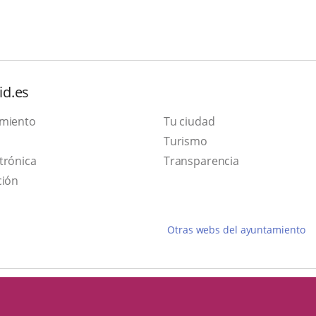
id.es
amiento
Tu ciudad
Este
Turismo
Enlace
enlace
trónica
Transparencia
a
se
ción
una
abrirá
aplicación
en
Otras webs del ayuntamiento
externa.
una
ventana
nueva.