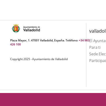
aplicación
una
externa.
externa.
aplicación
externa.
valladol
El Ayunt
Plaza Mayor, 1. 47001 Valladolid, España. Teléfono:
+34 983
426 100
Para ti
Sede Elec
Copyright 2025 - Ayuntamiento de Valladolid
Participa