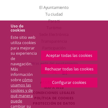
El Ayuntamiento
Tu ciudad
Para ti
Uso de
Este
Turismo
cookies
enlace
Enlace
Sede Electrónica
Este sitio web
se
a
Transparencia
utiliza cookies
abrirá
una
para mejorar
Participación
su experiencia
en
aplicación
Aceptar todas las cookies
de
una
externa.
Otras webs del ayuntamiento
navegación.
ventana
Rechazar todas las cookies
Más
aderSocial
ENLACE
ENLACE
ENLACE
información
nueva.
A
A
A
sobre
cómo
ACCESIBILIDAD
Configurar cookies
UNA
UNA
UNA
usamos las
MAPA WEB
APLICACIÓN
APLICACIÓN
APLICACIÓN
cookies y de
r
CONDICIONES LEGALES
EXTERNA.
EXTERNA.
EXTERNA.
qué manera
POLÍTICA DE COOKIES
puede
PROTECCIÓN DE DATOS
cambiar su
Toggl