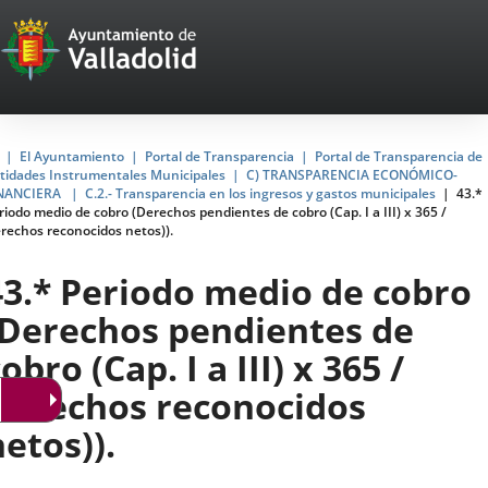
Portal
Saltar al contenido
Web
del
Ayuntamiento
Inicio
El Ayuntamiento
Portal de Transparencia
Portal de Transparencia de
tidades Instrumentales Municipales
C) TRANSPARENCIA ECONÓMICO-
de
NANCIERA
C.2.- Transparencia en los ingresos y gastos municipales
43.*
riodo medio de cobro (Derechos pendientes de cobro (Cap. I a III) x 365 /
Valladolid
rechos reconocidos netos)).
43.* Periodo medio de cobro
(Derechos pendientes de
obro (Cap. I a III) x 365 /
Derechos reconocidos
netos)).