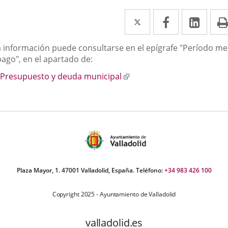
Twitter
Enlace
Facebook
Enlace
Link
Enla
a
a
a
scripción
a información puede consultarse en el epígrafe "Período me
una
una
una
pago", en el apartado de:
aplicación
aplicación
aplic
Enlace
Presupuesto y deuda municipal
externa.
externa.
exte
a
una
aplicación
externa.
Plaza Mayor, 1. 47001 Valladolid, España. Teléfono:
+34 983 426 100
Copyright 2025 - Ayuntamiento de Valladolid
valladolid.es