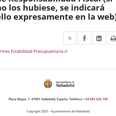
no los hubiese, se indicará
ello expresamente en la web
Twitter
Enlace
Facebook
Enlace
Link
Enla
a
a
a
scripción
Enlace
ormes Estabilidad Presupuestaria
una
una
una
a
aplicación
aplicación
aplic
una
aplicación
externa.
externa.
exte
externa.
Plaza Mayor, 1. 47001 Valladolid, España. Teléfono:
+34 983 426 100
Copyright 2025 - Ayuntamiento de Valladolid