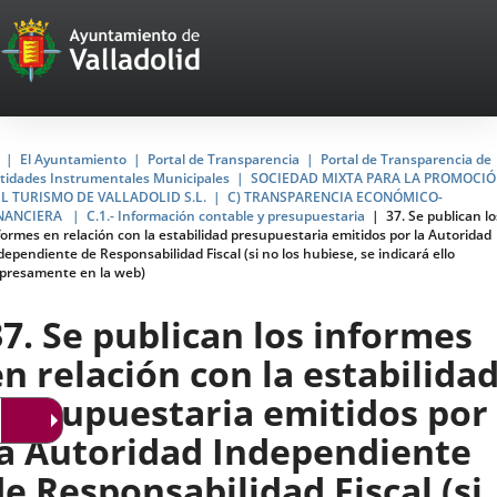
Portal
Saltar al contenido
Web
del
Ayuntamiento
Inicio
El Ayuntamiento
Portal de Transparencia
Portal de Transparencia de
tidades Instrumentales Municipales
SOCIEDAD MIXTA PARA LA PROMOCI
de
L TURISMO DE VALLADOLID S.L.
C) TRANSPARENCIA ECONÓMICO-
NANCIERA
C.1.- Información contable y presupuestaria
37. Se publican lo
Valladolid
formes en relación con la estabilidad presupuestaria emitidos por la Autoridad
dependiente de Responsabilidad Fiscal (si no los hubiese, se indicará ello
presamente en la web)
37. Se publican los informes
en relación con la estabilida
presupuestaria emitidos por
la Autoridad Independiente
de Responsabilidad Fiscal (si