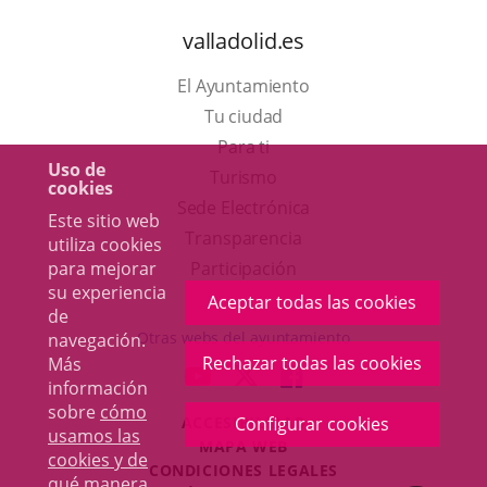
valladolid.es
El Ayuntamiento
Tu ciudad
Para ti
Uso de
Este
Turismo
cookies
enlace
Enlace
Sede Electrónica
Este sitio web
se
a
Transparencia
utiliza cookies
abrirá
una
para mejorar
Participación
su experiencia
en
aplicación
Aceptar todas las cookies
de
una
externa.
Otras webs del ayuntamiento
navegación.
ventana
Rechazar todas las cookies
Más
aderSocial
ENLACE
ENLACE
ENLACE
información
nueva.
A
A
A
sobre
cómo
ACCESIBILIDAD
Configurar cookies
UNA
UNA
UNA
usamos las
MAPA WEB
APLICACIÓN
APLICACIÓN
APLICACIÓN
cookies y de
r
CONDICIONES LEGALES
EXTERNA.
EXTERNA.
EXTERNA.
qué manera