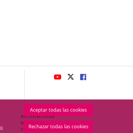
avaHeaderSocial
ENLACE
ENLACE
ENLACE
A
A
A
UNA
UNA
UNA
APLICACIÓN
APLICACIÓN
APLICACIÓN
EXTERNA.
EXTERNA.
EXTERNA.
Aceptar todas las cookies
Menú
ACCESIBILIDAD
Legal
MAPA WEB
Rechazar todas las cookies
o
Footer
CONDICIONES LEGALES