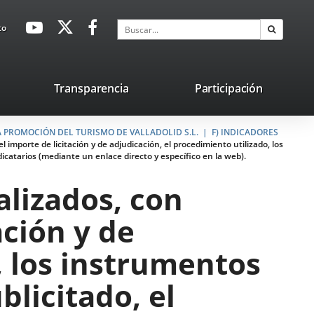
avaHeaderSocial
Enlace
Enlace
Enlace
Buscar
to
Buscar
a
a
a
una
una
una
aplicación
aplicación
aplicación
lace
Transparencia
Participación
externa.
externa.
externa.
na
A PROMOCIÓN DEL TURISMO DE VALLADOLID S.L.
licación
F) INDICADORES
l importe de licitación y de adjudicación, el procedimiento utilizado, los
terna.
dicatarios (mediante un enlace directo y específico en la web).
alizados, con
ación y de
, los instrumentos
blicitado, el