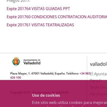
Pliegos 2017:
Expte 201764 VISITAS GUIADAS PPT
Expte 201760 CONDICIONES CONTRATACION AUDITORI
Expte 201761 VISITAS TEATRALIZADAS
valladol
El Ayunt
Plaza Mayor, 1. 47001 Valladolid, España. Teléfono:
+34 983
426 100
Para ti
Sede Elec
Copyright 2025 - Ayuntamiento de Valladolid
Participa
Uso de cookies
Este sitio web utiliza cookies para mejo