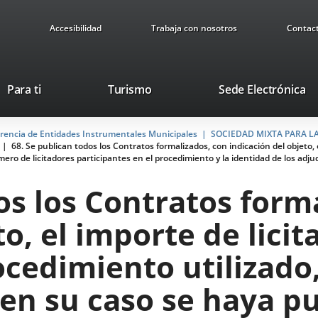
Accesibilidad
Trabaja con nosotros
Contac
Este
En
Para ti
Turismo
Sede Electrónica
enlace
a
se
u
arencia de Entidades Instrumentales Municipales
abrirá
SOCIEDAD MIXTA PARA L
ap
68. Se publican todos los Contratos formalizados, con indicación del objeto, e
en
ex
ero de licitadores participantes en el procedimiento y la identidad de los adju
una
ventana
os los Contratos form
nueva.
o, el importe de licit
ocedimiento utilizado
 en su caso se haya pu