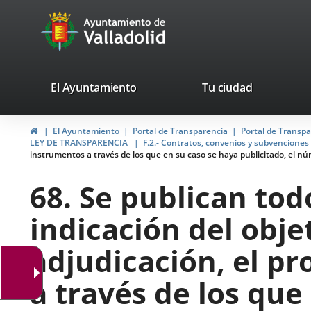
Portal
Saltar al contenido
avaTop
Web
del
Ayuntamiento
valladolid.es
El Ayuntamiento
Tu ciudad
de
Inicio
El Ayuntamiento
Portal de Transparencia
Portal de Transp
Valladolid
LEY DE TRANSPARENCIA
F.2.- Contratos, convenios y subvenciones
instrumentos a través de los que en su caso se haya publicitado, el núm
68. Se publican tod
indicación del objet
adjudicación, el pr
a través de los que