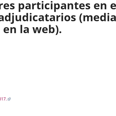
res participantes en 
 adjudicatarios (medi
 en la web).
ace
Enlace
017.
a
icación
una
erna.
aplicación