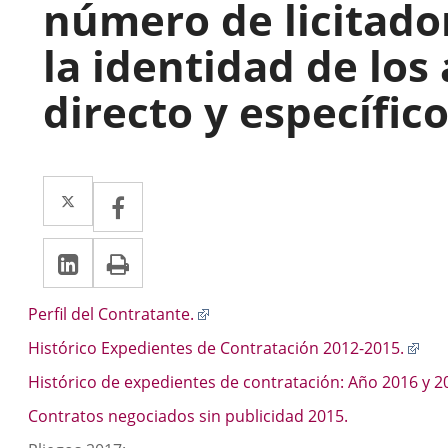
número de licitado
la identidad de los
directo y específico
Twitter
Enlace
Facebook
Enlace
a
a
LinkedIn
Enlace
Imprimir
una
una
a
aplicación
aplicación
Descripción
Enlace
Perfil del Contratante.
una
externa.
externa.
a
Enl
Histórico Expedientes de Contratación 2012-2015.
aplicación
una
a
aplicación
Histórico de expedientes de contratación: Año 2016 y 2
externa.
una
externa.
apl
Contratos negociados sin publicidad 2015.
ext