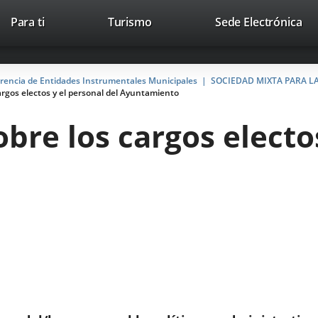
Este
En
Para ti
Turismo
Sede Electrónica
Accesibilidad
Trabaja con nosotros
Contac
enlace
a
se
un
abrirá
apl
arencia de Entidades Instrumentales Municipales
SOCIEDAD MIXTA PARA L
en
ext
cargos electos y el personal del Ayuntamiento
una
ventana
obre los cargos electo
nueva.