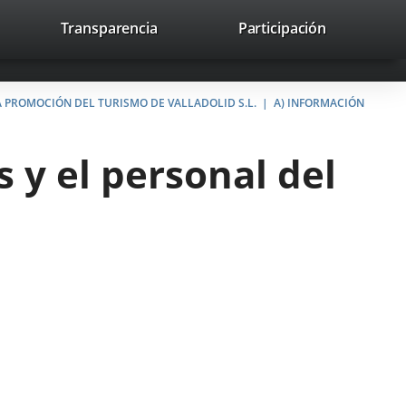
lace
Transparencia
Participación
avaHeaderSocial
Enlace
Enlace
Enlace
Buscar
to
Buscar
a
a
a
a
una
una
una
icación
aplicación
aplicación
aplicación
A PROMOCIÓN DEL TURISMO DE VALLADOLID S.L.
A) INFORMACIÓN
erna.
externa.
externa.
externa.
s y el personal del