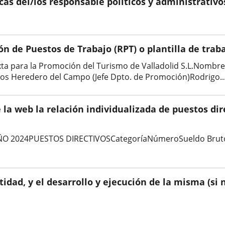
icas del/los responsable políticos y administrativo
ón de Puestos de Trabajo (RPT) o plantilla de trab
xta para la Promoción del Turismo de Valladolid S.L.Nombr
los Heredero del Campo (Jefe Dpto. de Promoción)Rodrigo..
 la web la relación individualizada de puestos dire
O 2024PUESTOS DIRECTIVOSCategoríaNúmeroSueldo Bruto An
ntidad, y el desarrollo y ejecución de la misma (s