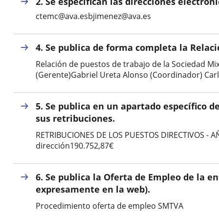
externa.
2. Se especifican las direcciones electrón
externa.
aplicación
ctemc@ava.esbjimenez@ava.es
externa.
4. Se publica de forma completa la Relaci
Relación de puestos de trabajo de la Sociedad Mi
(Gerente)Gabriel Ureta Alonso (Coordinador) Car
5. Se publica en un apartado específico de
sus retribuciones.
RETRIBUCIONES DE LOS PUESTOS DIRECTIVOS - AÑ
dirección190.752,87€
6. Se publica la Oferta de Empleo de la e
expresamente en la web).
Procedimiento oferta de empleo SMTVA