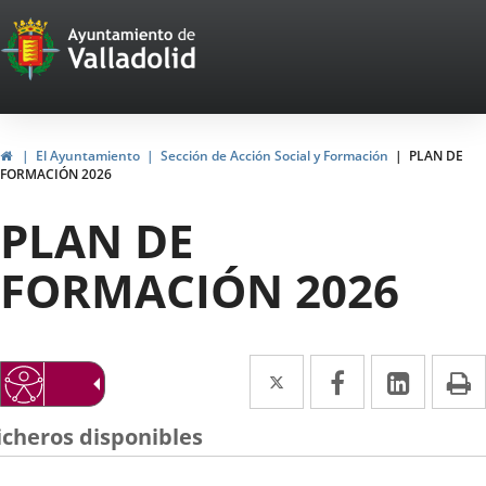
Portal
Saltar al contenido
Web
del
Ayuntamiento
Inicio
El Ayuntamiento
Sección de Acción Social y Formación
PLAN DE
FORMACIÓN 2026
de
PLAN DE
Valladolid
FORMACIÓN 2026
Twitter
Enlace
Facebook
Enlace
Linke
Enlace
I
a
a
a
icheros disponibles
una
una
una
aplicación
aplicación
aplica