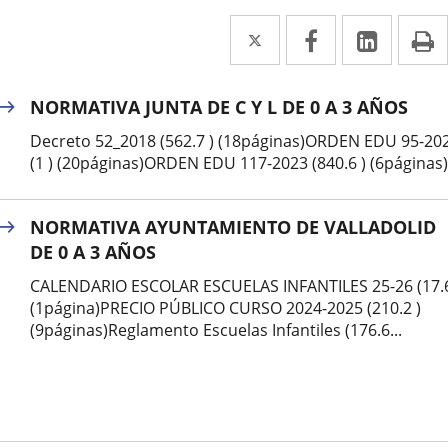
Twitter
Enlace
Facebook
Enlace
Linke
Enlace
I
a
a
a
una
una
una
NORMATIVA JUNTA DE C Y L DE 0 A 3 AÑOS
aplicación
aplicación
aplica
Decreto 52_2018 (562.7 ) (18páginas)ORDEN EDU 95-20
externa.
externa.
extern
(1 ) (20páginas)ORDEN EDU 117-2023 (840.6 ) (6páginas)
NORMATIVA AYUNTAMIENTO DE VALLADOLID
DE 0 A 3 AÑOS
CALENDARIO ESCOLAR ESCUELAS INFANTILES 25-26 (17.6
(1página)PRECIO PÚBLICO CURSO 2024-2025 (210.2 )
(9páginas)Reglamento Escuelas Infantiles (176.6...