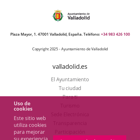
Plaza Mayor, 1. 47001 Valladolid, España. Teléfono:
+34 983 426 100
Copyright 2025 - Ayuntamiento de Valladolid
valladolid.es
El Ayuntamiento
Tu ciudad
Para ti
Uso de
Este
Turismo
cookies
enlace
Enlace
Sede Electrónica
Este sitio web
se
a
Transparencia
utiliza cookies
abrirá
una
para mejorar
Participación
su experiencia