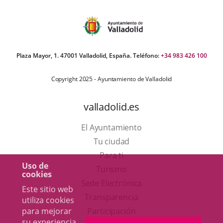
Plaza Mayor, 1. 47001 Valladolid, España. Teléfono:
+34 983 426 100
Copyright 2025 - Ayuntamiento de Valladolid
valladolid.es
El Ayuntamiento
Tu ciudad
Para ti
Uso de
Este
Turismo
cookies
enlace
Enlace
Sede Electrónica
Este sitio web
se
a
Transparencia
utiliza cookies
abrirá
una
para mejorar
Participación
su experiencia