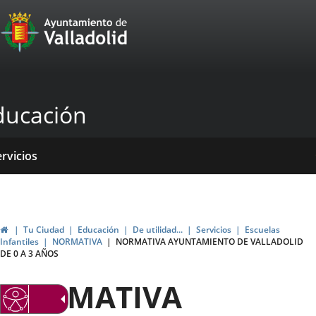
Portal
Saltar al contenido
Web
del
Ayuntamiento
ducación
de
Valladolid
icio
ervicios
entros
yudas
ormativas
blicaciones
ticias
genda
ubvenciones
Inicio
Tu Ciudad
Educación
De utilidad...
Servicios
Escuelas
Infantiles
NORMATIVA
NORMATIVA AYUNTAMIENTO DE VALLADOLID
DE 0 A 3 AÑOS
NORMATIVA