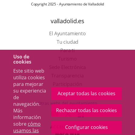
Copyright 2025 - Ayuntamiento de Valladolid
valladolid.es
El Ayuntamiento
Tu ciudad
Para ti
Uso de
Este
Turismo
cookies
enlace
Enlace
Sede Electrónica
Este sitio web
se
a
Transparencia
utiliza cookies
abrirá
una
para mejorar
Participación
su experiencia
en
aplicación
Aceptar todas las cookies
de
una
externa.
Otras webs del ayuntamiento
navegación.
ventana
Rechazar todas las cookies
Más
aderSocial
ENLACE
ENLACE
ENLACE
información
nueva.
A
A
A
sobre
cómo
ACCESIBILIDAD
Configurar cookies
UNA
UNA
UNA
usamos las
MAPA WEB