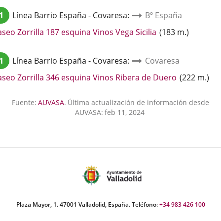
una
1
Línea
Barrio España - Covaresa
:
Bº España
aplicación
externa.
Enlace
seo Zorrilla 187 esquina Vinos Vega Sicilia
(
183
m.
)
a
una
1
Línea
Barrio España - Covaresa
:
Covaresa
aplicación
externa.
Enlace
aseo Zorrilla 346 esquina Vinos Ribera de Duero
(
222
m.
)
a
una
Fuente:
AUVASA
.
Última actualización de información desde
aplicación
AUVASA:
feb 11, 2024
externa.
Plaza Mayor, 1. 47001 Valladolid, España. Teléfono:
+34 983 426 100