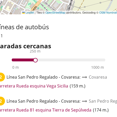
Leaflet
|
Tiles ©
OpenStreetMap
contributors. Geocoding ©
OSM Nominat
íneas de autobús
,
1
aradas cercanas
250 m
0 m
1000 m
2
Línea
San Pedro Regalado - Covaresa
:
Covaresa
Enlace
arretera Rueda esquina Vega Sicilia
(
159
m.
)
a
una
2
Línea
San Pedro Regalado - Covaresa
:
San Pedro Reg
aplicación
externa.
Enlace
arretera Rueda 81 esquina Tierra de Sepúlveda
(
174
m.
)
a