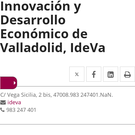
Innovación y
Desarrollo
Económico de
Valladolid, IdeVa
Twitter
Enlace
Facebook
Enlace
Linke
Enlace
I
a
a
a
irección
una
una
una
Dirección
C/ Vega Sicilia, 2 bis, 47008.
983 247401.
NaN.
aplicación
aplicación
aplica
postal
Dirección
ideva
Teléfonos
de
983 247 401
externa.
externa.
extern
correo
electrónico