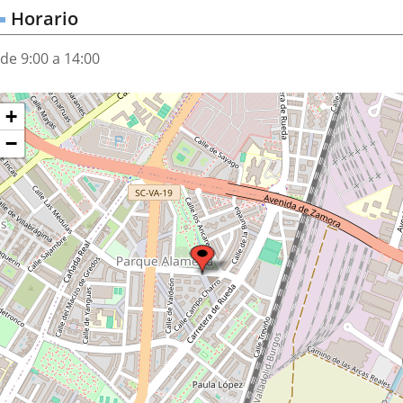
Horario
de 9:00 a 14:00
Dónde
ltar
+
apa
stamos?
−