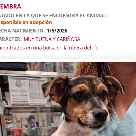
imal
EMBRA
STADO EN LA QUE SE ENCUENTRA EL ANIMAL
isponible en adopción
ECHA NACIMIENTO
1/5/2026
ARÁCTER
MUY BUENA Y CARIÑOSA
ncontrados en una bolsa en la ribera del río