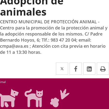
Adopción de
animales
CENTRO MUNICIPAL DE PROTECCIÓN ANIMAL -
Centro para la promoción de la protección animal y
la adopción responsable de los mismos. C/ Padre
Bernardo Hoyos, 6; Tlf.: 983 47 20 04; email:
cmpa@ava.es ; Atención con cita previa en horario
de 11 a 13:30 horas.
Twitter
Enlace
Facebook
Enlace
Linke
Enlace
I
a
a
a
úsqueda
una
una
una
imal
aplicación
aplicación
aplica
externa.
externa.
extern