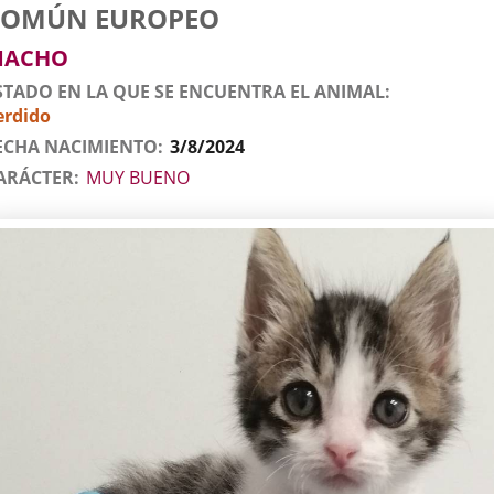
tos
imal
to
za
xo
COMÚN EUROPEO
l
imal
MACHO
STADO EN LA QUE SE ENCUENTRA EL ANIMAL
erdido
ECHA NACIMIENTO
3/8/2024
ARÁCTER
MUY BUENO