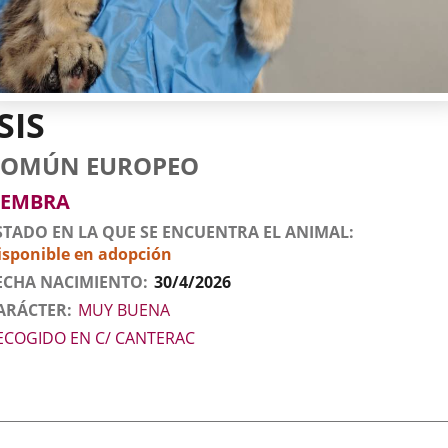
SIS
tos
imal
to
za
xo
COMÚN EUROPEO
l
imal
EMBRA
STADO EN LA QUE SE ENCUENTRA EL ANIMAL
isponible en adopción
ECHA NACIMIENTO
30/4/2026
ARÁCTER
MUY BUENA
ECOGIDO EN C/ CANTERAC