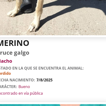
MERINO
tos
imal
rro
za
xo
ruce galgo
l
imal
acho
STADO EN LA QUE SE ENCUENTRA EL ANIMAL
erdido
ECHA NACIMIENTO
7/8/2025
ARÁCTER
Bueno
ncontrado en vía pública