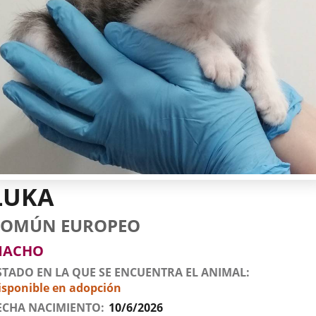
LUKA
tos
imal
to
za
xo
COMÚN EUROPEO
l
imal
MACHO
STADO EN LA QUE SE ENCUENTRA EL ANIMAL
isponible en adopción
ECHA NACIMIENTO
10/6/2026