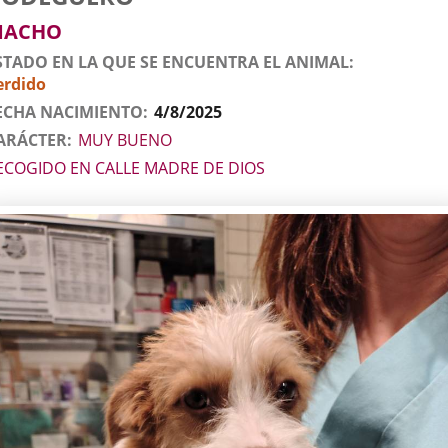
l
imal
MACHO
STADO EN LA QUE SE ENCUENTRA EL ANIMAL
erdido
ECHA NACIMIENTO
4/8/2025
ARÁCTER
MUY BUENO
ECOGIDO EN CALLE MADRE DE DIOS