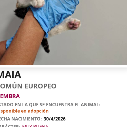
MAIA
tos
imal
to
za
xo
COMÚN EUROPEO
l
imal
EMBRA
STADO EN LA QUE SE ENCUENTRA EL ANIMAL
isponible en adopción
ECHA NACIMIENTO
30/4/2026
ARÁCTER
MUY BUENA