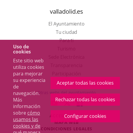
valladolid.es
El Ayuntamiento
Tu ciudad
Para ti
Uso de
Este
Turismo
cookies
enlace
Enlace
Sede Electrónica
Este sitio web
se
a
Transparencia
utiliza cookies
abrirá
una
Participación
para mejorar
su experiencia
en
aplicación
Aceptar todas las cookies
de
una
externa.
Otras webs del ayuntamiento
navegación.
ventana
Rechazar todas las cookies
Más
aderSocial
ENLACE
ENLACE
ENLACE
información
nueva.
A
A
A
sobre
cómo
ACCESIBILIDAD
Configurar cookies
UNA
UNA
UNA
usamos las
MAPA WEB
APLICACIÓN
APLICACIÓN
APLICACIÓN
cookies y de
r
CONDICIONES LEGALES
EXTERNA.
EXTERNA.
EXTERNA.
qué manera