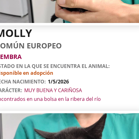
MOLLY
tos
imal
to
za
xo
COMÚN EUROPEO
l
imal
EMBRA
STADO EN LA QUE SE ENCUENTRA EL ANIMAL
isponible en adopción
ECHA NACIMIENTO
1/5/2026
ARÁCTER
MUY BUENA Y CARIÑOSA
ncontrados en una bolsa en la ribera del río