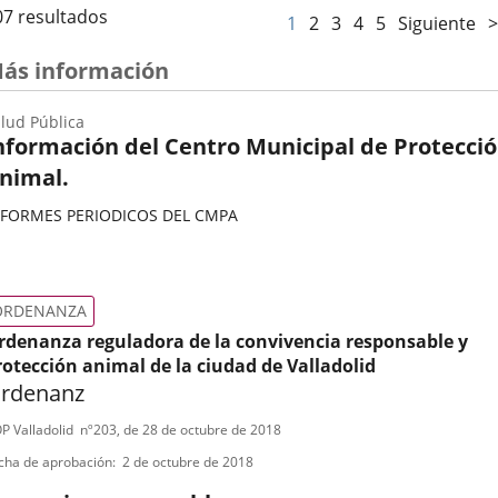
07 resultados
1
2
3
4
5
Siguiente
>
ás información
lud Pública
nformación del Centro Municipal de Protecci
nimal.
NFORMES PERIODICOS DEL CMPA
ategoría
ORDENANZA
rdenanza reguladora de la convivencia responsable y
rotección animal de la ciudad de Valladolid
rdenanz
ipo
ferencia
P Valladolid
nº
203
, de 28 de octubre de 2018
letin
e
cha de aprobación
2 de octubre de 2018
ormativa