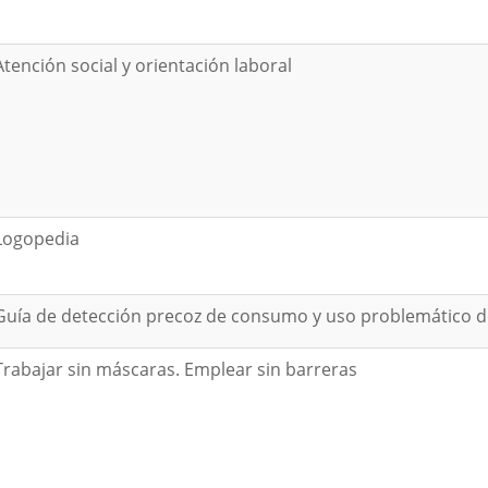
Atención social y orientación laboral
Logopedia
Guía de detección precoz de consumo y uso problemático de d
Trabajar sin máscaras. Emplear sin barreras