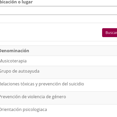
bicación o lugar
Limpi
Busca
Denominación
Musicoterapia
Grupo de autoayuda
Relaciones tóxicas y prevención del suicidio
Prevención de violencia de género
Orientación psicologiaca