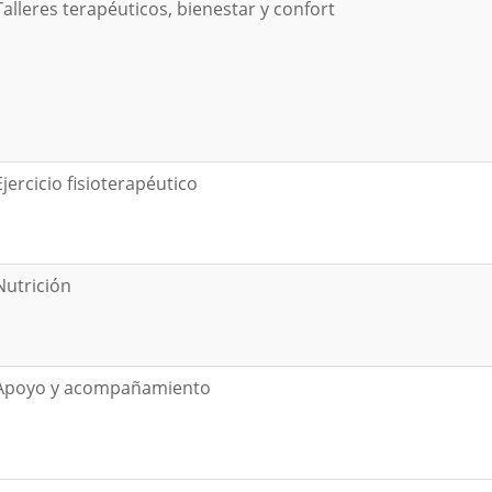
Talleres terapéuticos, bienestar y confort
Ejercicio fisioterapéutico
Nutrición
Apoyo y acompañamiento