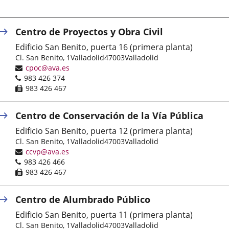
Centro de Proyectos y Obra Civil
Edificio San Benito, puerta 16 (primera planta)
Dirección
Cl. San Benito, 1
Valladolid
47003
Valladolid
postal
Dirección
cpoc@ava.es
Teléfonos
de
983 426 374
correo
Fax
983 426 467
electrónico
Centro de Conservación de la Vía Pública
Edificio San Benito, puerta 12 (primera planta)
Dirección
Cl. San Benito, 1
Valladolid
47003
Valladolid
postal
Dirección
ccvp@ava.es
Teléfonos
de
983 426 466
correo
Fax
983 426 467
electrónico
Centro de Alumbrado Público
Edificio San Benito, puerta 11 (primera planta)
Dirección
Cl. San Benito, 1
Valladolid
47003
Valladolid