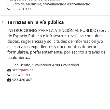
Dirección
Cl. Soto de Medinilla, s/n
Valladolid
47009
Valladolid
postal
Teléfonos
983 261 177
Terrazas en la vía pública
INSTRUCCIONES PARA LA ATENCIÓN AL PÚBLICO (Servic
de Espacio Público e Infraestructuras)Las consultas,
dudas, sugerencias y solicitudes de información y/o
acceso a los expedientes y documentos deberán
formularse, preferentemente, por escrito a través de
cualquiera...
Dirección
Cl. San Benito, 1.
Valladolid.
47003.
Valladolid
postal
Dirección
scstt@ava.es
Teléfonos
de
983 426 366
correo
Fax
983 426 467
electrónico