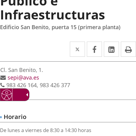
Público e
Infraestructuras
Edificio San Benito, puerta 15 (primera planta)
Twitter
Enlace
Facebook
Enlace
Linke
Enlace
I
a
a
a
irección
una
una
una
Dirección
Cl. San Benito, 1.
aplicación
aplicación
aplica
postal
Dirección
sepi@ava.es
Teléfonos
de
983 426 164
983 426 377
externa.
externa.
extern
correo
electrónico
Horario
De lunes a viernes de 8:30 a 14:30 horas