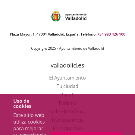
Plaza Mayor, 1. 47001 Valladolid, España. Teléfono:
+34 983 426 100
Copyright 2025 - Ayuntamiento de Valladolid
valladolid.es
El Ayuntamiento
Tu ciudad
Para ti
Uso de
Este
Turismo
cookies
enlace
Enlace
Sede Electrónica
Este sitio web
se
a
Transparencia
utiliza cookies
abrirá
una
para mejorar
Participación