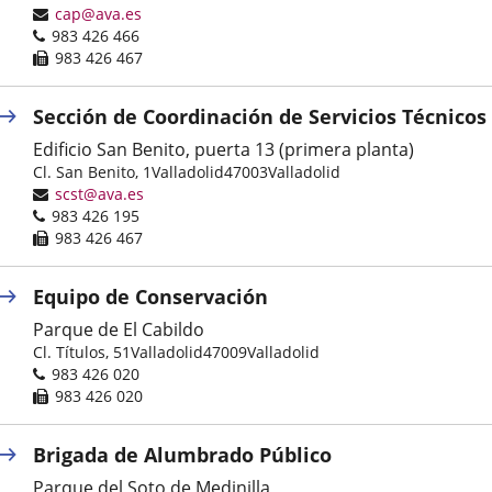
postal
Dirección
cap@ava.es
Teléfonos
de
983 426 466
correo
Fax
983 426 467
electrónico
Sección de Coordinación de Servicios Técnicos
Edificio San Benito, puerta 13 (primera planta)
Dirección
Cl. San Benito, 1
Valladolid
47003
Valladolid
postal
Dirección
scst@ava.es
Teléfonos
de
983 426 195
correo
Fax
983 426 467
electrónico
Equipo de Conservación
Parque de El Cabildo
Dirección
Cl. Títulos, 51
Valladolid
47009
Valladolid
postal
Teléfonos
983 426 020
Fax
983 426 020
Brigada de Alumbrado Público
Parque del Soto de Medinilla