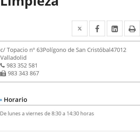
Limpieza
Twitter
Enlace
Facebook
Enlace
Linke
Enlace
I
a
a
a
irección
una
una
una
Dirección
c/ Topacio nº 63
Polígono de San Cristóbal
47012
aplicación
aplicación
aplica
postal
Valladolid
Teléfonos
983 352 581
externa.
externa.
extern
Fax
983 343 867
Horario
De lunes a viernes de 8:30 a 14:30 horas