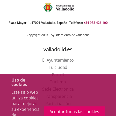
Plaza Mayor, 1. 47001 Valladolid, España. Teléfono:
+34 983 426 100
Copyright 2025 - Ayuntamiento de Valladolid
valladolid.es
El Ayuntamiento
Tu ciudad
Para ti
Uso de
Este
Turismo
cookies
enlace
Enlace
Sede Electrónica
Este sitio web
se
a
Transparencia
utiliza cookies
abrirá
una
para mejorar
Participación
su experiencia
en
aplicación
Aceptar todas las cookies
de