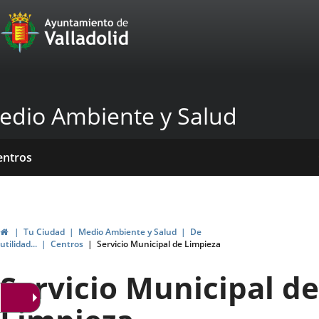
Portal
Saltar al contenido
Web
del
Ayuntamiento
edio Ambiente y Salud
de
Valladolid
icio
rvicios
entros
yudas
ormativas
blicaciones
ubvenciones
Inicio
Tu Ciudad
Medio Ambiente y Salud
De
utilidad...
Centros
Servicio Municipal de Limpieza
Servicio Municipal de