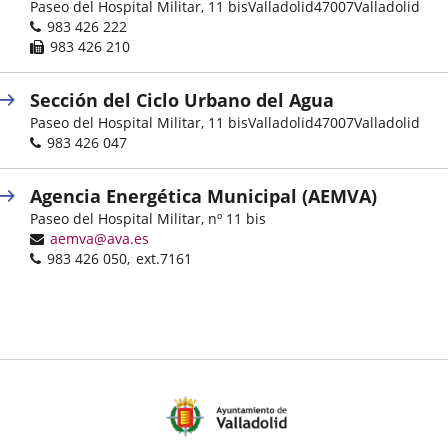
Dirección
Paseo del Hospital Militar, 11 bis
Valladolid
47007
Valladolid
postal
Teléfonos
983 426 222
Fax
983 426 210
Sección del Ciclo Urbano del Agua
Dirección
Paseo del Hospital Militar, 11 bis
Valladolid
47007
Valladolid
postal
Teléfonos
983 426 047
Agencia Energética Municipal (AEMVA)
Dirección
Paseo del Hospital Militar, nº 11 bis
postal
Dirección
aemva@ava.es
Teléfonos
de
983 426 050
ext.7161
correo
electrónico