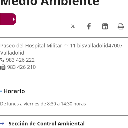
Medio Ambiente
Twitter
Enlace
Facebook
Enlace
Linke
Enlace
I
a
a
a
irección
una
una
una
Dirección
Paseo del Hospital Militar nº 11 bis
Valladolid
47007
aplicación
aplicación
aplica
postal
Valladolid
Teléfonos
983 426 222
externa.
externa.
extern
Fax
983 426 210
Horario
De lunes a viernes de 8:30 a 14:30 horas
Sección de Control Ambiental