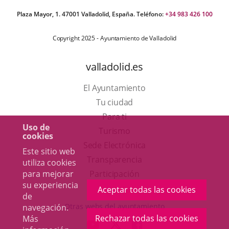
Plaza Mayor, 1. 47001 Valladolid, España. Teléfono:
+34 983 426 100
Copyright 2025 - Ayuntamiento de Valladolid
valladolid.es
El Ayuntamiento
Tu ciudad
Para ti
Uso de
Este
Turismo
cookies
enlace
Enlace
Sede Electrónica
Este sitio web
se
a
Transparencia
utiliza cookies
abrirá
una
para mejorar
Participación
su experiencia
en
aplicación
Aceptar todas las cookies
de
una
externa.
Otras webs del ayuntamiento
navegación.
ventana
Rechazar todas las cookies
Más
aderSocial
ENLACE
ENLACE
ENLACE