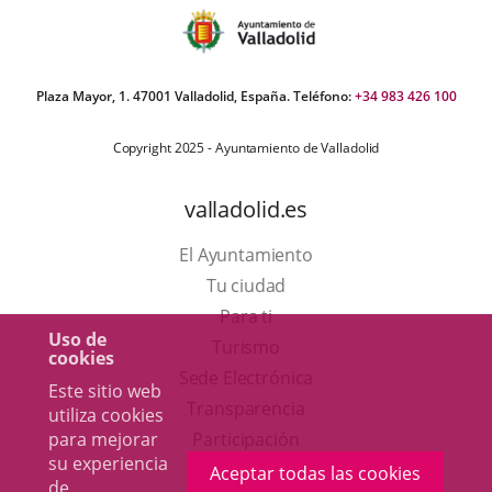
Plaza Mayor, 1. 47001 Valladolid, España. Teléfono:
+34 983 426 100
Copyright 2025 - Ayuntamiento de Valladolid
valladolid.es
El Ayuntamiento
Tu ciudad
Para ti
Uso de
Este
Turismo
cookies
enlace
Enlace
Sede Electrónica
Este sitio web
se
a
Transparencia
utiliza cookies
abrirá
una
para mejorar
Participación
su experiencia
en
aplicación
Aceptar todas las cookies
de