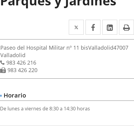
Parques y Jardines
Twitter
Enlace
Facebook
Enlace
Linke
Enlace
I
a
a
a
irección
una
una
una
Dirección
Paseo del Hospital Militar nº 11 bis
Valladolid
47007
aplicación
aplicación
aplica
postal
Valladolid
Teléfonos
983 426 216
externa.
externa.
extern
Fax
983 426 220
Horario
De lunes a viernes de 8:30 a 14:30 horas