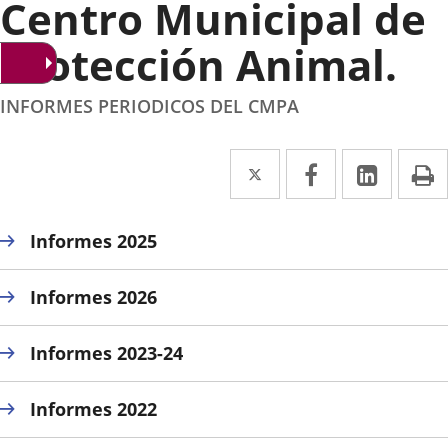
Centro Municipal de
Protección Animal.
INFORMES PERIODICOS DEL CMPA
Twitter
Enlace
Facebook
Enlace
Linke
Enlace
I
a
a
a
una
una
una
Informes 2025
aplicación
aplicación
aplica
Informes 2026
externa.
externa.
extern
Informes 2023-24
Informes 2022