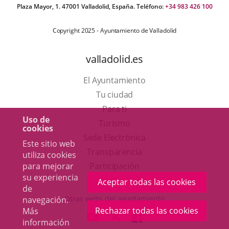
Plaza Mayor, 1. 47001 Valladolid, España. Teléfono:
+34 983 426 100
Copyright 2025 - Ayuntamiento de Valladolid
valladolid.es
El Ayuntamiento
Tu ciudad
Para ti
Uso de
Este
Turismo
cookies
enlace
Enlace
Sede Electrónica
Este sitio web
se
a
Transparencia
utiliza cookies
abrirá
una
para mejorar
Participación
su experiencia
en
aplicación
Aceptar todas las cookies
de
una
externa.
Otras webs del ayuntamiento
navegación.
ventana
Rechazar todas las cookies
Más
aderSocial
ENLACE
ENLACE
ENLACE
información
nueva.