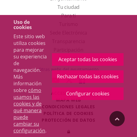
Tu ciudad
Para ti
Uso de
Este
Turismo
cookies
enlace
Enlace
Sede Electrónica
Este sitio web
se
a
Transparencia
utiliza cookies
abrirá
una
Participación
para mejorar
su experiencia
en
aplicación
Aceptar todas las cookies
de
una
externa.
Otras webs del ayuntamiento
navegación.
ventana
Rechazar todas las cookies
Más
aderSocial
ENLACE
ENLACE
ENLACE
información
nueva.
A
A
A
sobre
cómo
ACCESIBILIDAD
Configurar cookies
UNA
UNA
UNA
usamos las
MAPA WEB
APLICACIÓN
APLICACIÓN
APLICACIÓN
cookies y de
r
CONDICIONES LEGALES
EXTERNA.
EXTERNA.
EXTERNA.
qué manera
POLÍTICA DE COOKIES
puede
"Volver
PROTECCIÓN DE DATOS
cambiar su
Toggl
configuración
.
Iniciar
navig
arriba"