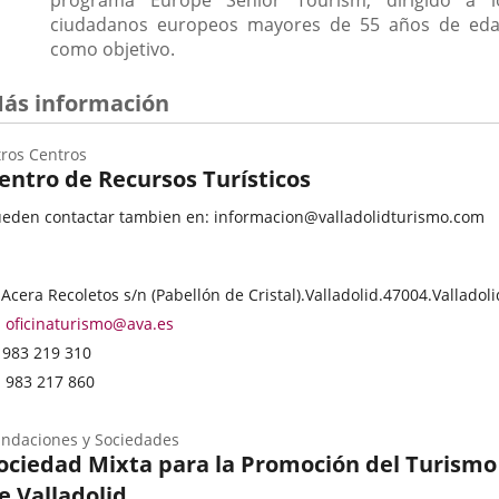
programa Europe Senior Tourism, dirigido a l
ciudadanos europeos mayores de 55 años de eda
como objetivo.
ás información
ros Centros
entro de Recursos Turísticos
eden contactar tambien en: informacion@valladolidturismo.com
ategoría
rección
 Acera Recoletos s/n (Pabellón de Cristal).
Valladolid.
47004.
Valladoli
stal
Dirección
oficinaturismo@ava.es
de
Teléfonos
983 219 310
correo
Fax
983 217 860
electrónico
ndaciones y Sociedades
ociedad Mixta para la Promoción del Turismo
e Valladolid