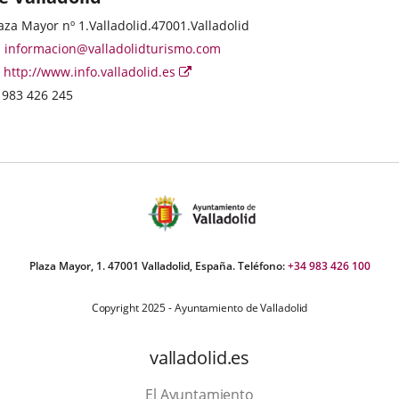
ategoría
rección
aza Mayor nº 1.
Valladolid.
47001.
Valladolid
stal
Dirección
informacion@valladolidturismo.com
de
Página
Enlace
http://www.info.valladolid.es
correo
Web
a
Teléfonos
983 426 245
electrónico
una
aplicación
externa.
Plaza Mayor, 1. 47001 Valladolid, España. Teléfono:
+34 983 426 100
Copyright 2025 - Ayuntamiento de Valladolid
valladolid.es
El Ayuntamiento