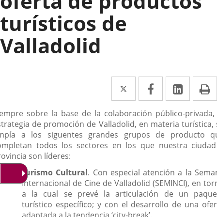
oferta de productos
turísticos de
Valladolid
Twitter
Enlace
Facebook
Enlace
Linke
Enlace
I
a
a
a
escripción
iempre sobre la base de la colaboración público-privada, 
una
una
una
strategia de promoción de Valladolid, en materia turística, 
aplicación
aplicación
aplica
mpía a los siguentes grandes grupos de producto q
ompletan todos los sectores en los que nuestra ciudad
externa.
externa.
extern
ovincia son líderes:
turismo Cultural
. Con especial atención a la Sema
Internacional de Cine de Valladolid (SEMINCI), en tor
a la cual se prevé la articulación de un paque
turístico específico; y con el desarrollo de una ofer
adaptada a la tendencia ‘city-break’.