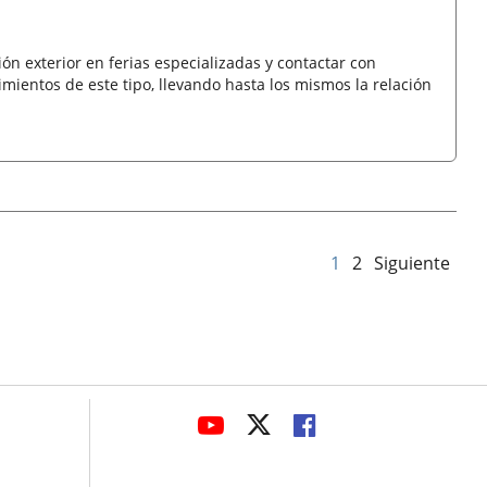
 exterior en ferias especializadas y contactar con
ientos de este tipo, llevando hasta los mismos la relación
1
2
Siguiente
avaHeaderSocial
ENLACE
ENLACE
ENLACE
A
A
A
UNA
UNA
UNA