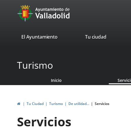
Portal
Saltar al contenido
avaTop
Web
del
Ayuntamiento
valladolid.es
El Ayuntamiento
Tu ciudad
de
Valladolid
Turismo
Inicio
Servic
Inicio
Tu Ciudad
Turismo
De utilidad...
Servicios
Servicios