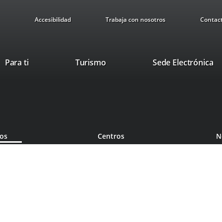
Accesibilidad
Trabaja con nosotros
Contac
Este
En
Para ti
Turismo
Sede Electrónica
enlace
a
se
u
abrirá
ap
en
ex
una
ventana
ios
Centros
N
nueva.