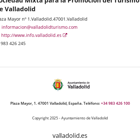
ociedad Mixta para la Promoción del Turismo
e Valladolid
ategoría
rección
aza Mayor nº 1.
Valladolid.
47001.
Valladolid
stal
Dirección
informacion@valladolidturismo.com
de
Página
Enlace
http://www.info.valladolid.es
correo
Web
a
Teléfonos
983 426 245
electrónico
una
aplicación
externa.
Plaza Mayor, 1. 47001 Valladolid, España. Teléfono:
+34 983 426 100
Copyright 2025 - Ayuntamiento de Valladolid
valladolid.es