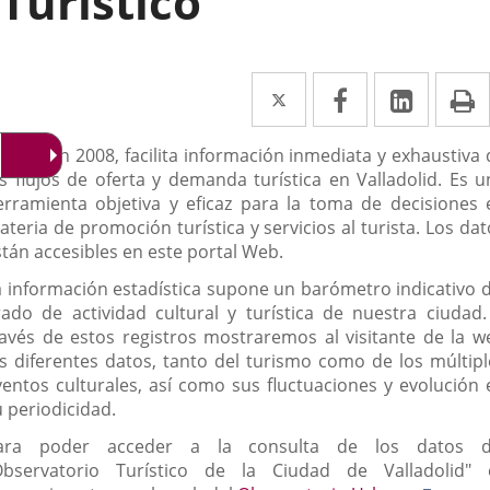
Turístico
Twitter
Enlace
Facebook
Enlace
Linke
Enlace
I
a
a
a
escripción
reado en 2008, facilita información inmediata y exhaustiva 
una
una
una
os flujos de oferta y demanda turística en Valladolid. Es u
aplicación
aplicación
aplica
erramienta objetiva y eficaz para la toma de decisiones 
teria de promoción turística y servicios al turista. Los da
externa.
externa.
extern
stán accesibles en este portal Web.
a información estadística supone un barómetro indicativo d
rado de actividad cultural y turística de nuestra ciudad.
ravés de estos registros mostraremos al visitante de la w
os diferentes datos, tanto del turismo como de los múltipl
ventos culturales, así como sus fluctuaciones y evolución 
u periodicidad.
ara poder acceder a la consulta de los datos d
Observatorio Turístico de la Ciudad de Valladolid" 