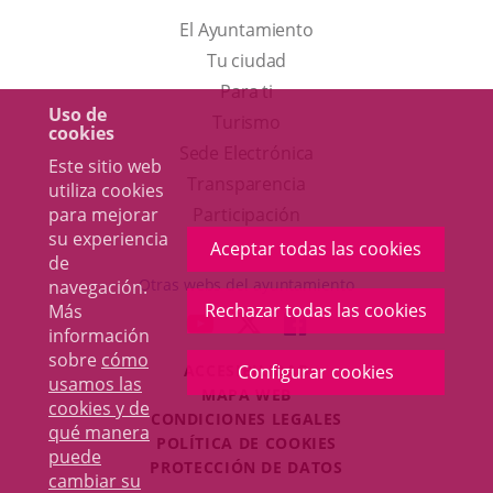
El Ayuntamiento
Tu ciudad
Para ti
Uso de
Este
Turismo
cookies
enlace
Enlace
Sede Electrónica
Este sitio web
se
a
Transparencia
utiliza cookies
abrirá
una
Participación
para mejorar
su experiencia
en
aplicación
Aceptar todas las cookies
de
una
externa.
Otras webs del ayuntamiento
navegación.
ventana
Rechazar todas las cookies
Más
aderSocial
ENLACE
ENLACE
ENLACE
información
nueva.
A
A
A
sobre
cómo
ACCESIBILIDAD
Configurar cookies
UNA
UNA
UNA
usamos las
MAPA WEB
APLICACIÓN
APLICACIÓN
APLICACIÓN
cookies y de
r
CONDICIONES LEGALES
EXTERNA.
EXTERNA.
EXTERNA.
qué manera
POLÍTICA DE COOKIES
puede
PROTECCIÓN DE DATOS
cambiar su
Toggl