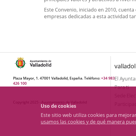
Este Convenio, iniciado en 2010, cuenta c
empresas dedicadas a esta actividad ta
valladol
El Ayunt
Plaza Mayor, 1. 47001 Valladolid, España. Teléfono:
+34 983
426 100
Para ti
Sede Elec
Copyright 2025 - Ayuntamiento de Valladolid
Participa
Uso de cookies
Este sitio web utiliza cookies para mejo
usamos las cookies y de qué manera pue