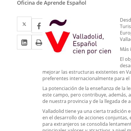
Oficina de Aprende Español
Descripción
Twitter
Enlace
Desd
Facebook
Enlace
Turis
a
a
Euro
LinkedIn
Enlace
Imprimir
Vall
una
una
a
Más 
aplicación
aplicación
una
El o
externa.
externa.
desa
aplicación
mejorar las estructuras existentes en Va
externa.
preferentes internacionalmente para el 
La potenciación de la enseñanza de la l
este campo, pero contribuye, además, a
de nuestra provincia y de la llegada de
Valladolid tiene ya una cierta tradición
en el desarrollo de acciones conjuntas, 
para extranjeros se consolida lentament
principales valores y atractivos a nivel 