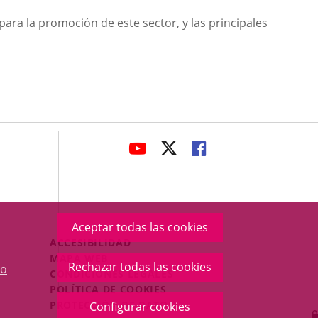
 para la promoción de este sector, y las principales
avaHeaderSocial
ENLACE
ENLACE
ENLACE
A
A
A
UNA
UNA
UNA
APLICACIÓN
APLICACIÓN
APLICACIÓN
EXTERNA.
EXTERNA.
EXTERNA.
Aceptar todas las cookies
Menú
ACCESIBILIDAD
Legal
MAPA WEB
Rechazar todas las cookies
o
Footer
CONDICIONES LEGALES
POLÍTICA DE COOKIES
PROTECCIÓN DE DATOS
Configurar cookies