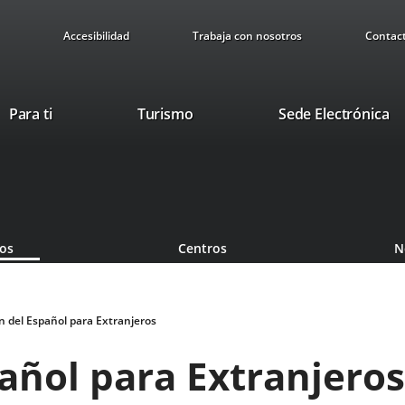
Accesibilidad
Trabaja con nosotros
Contac
Este
En
Para ti
Turismo
Sede Electrónica
enlace
a
se
u
abrirá
ap
en
ex
una
ventana
ios
Centros
N
nueva.
 del Español para Extranjeros
añol para Extranjeros