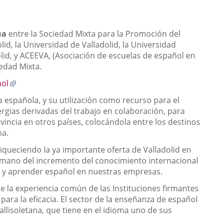
ua
entre la Sociedad Mixta para la Promoción del
lid, la Universidad de Valladolid, la Universidad
id, y ACEEVA, (Asociación de escuelas de español en
iedad Mixta.
Enlace
nol
a
 española, y su utilización como recurso para el
una
ergias derivadas del trabajo en colaboración, para
aplicación
ovincia en otros países, colocándola entre los destinos
externa.
ma.
iqueciendo la ya importante oferta de Valladolid en
 mano del incremento del conocimiento internacional
ar y aprender español en nuestras empresas.
de la experiencia común de las Instituciones firmantes
ara la eficacia. El sector de la enseñanza de español
llisoletana, que tiene en el idioma uno de sus