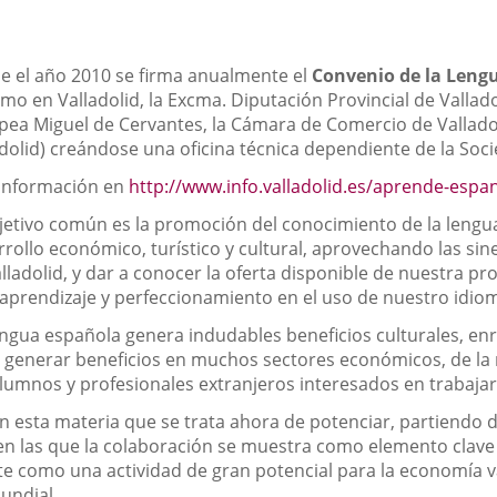
e el año 2010 se firma anualmente el
Convenio de la Leng
mo en Valladolid, la Excma. Diputación Provincial de Vallado
pea Miguel de Cervantes, la Cámara de Comercio de Valladol
adolid) creándose una oficina técnica dependiente de la Soc
información en
http://www.info.valladolid.es/aprende-espa
bjetivo común es la promoción del conocimiento de la lengua
rrollo económico, turístico y cultural, aprovechando las sin
lladolid, y dar a conocer la oferta disponible de nuestra pr
aprendizaje y perfeccionamiento en el uso de nuestro idio
engua española genera indudables beneficios culturales, enr
 generar beneficios en muchos sectores económicos, de la
 alumnos y profesionales extranjeros interesados en trabaj
 en esta materia que se trata ahora de potenciar, partiendo 
en las que la colaboración se muestra como elemento clave p
e como una actividad de gran potencial para la economía va
mundial.