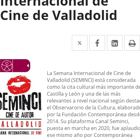
Internacional de
Cine de Valladolid
Twitter
Enlace
Facebook
Enlace
Linke
Enlace
I
a
a
a
una
una
una
escripción
aplicación
aplicación
aplica
La Semana Internacional de Cine de
Valladolid (SEMINCI) está considerada
externa.
externa.
extern
como la cita cultural más importante d
Castilla y León y una de las más
relevantes a nivel nacional según desta
el Observarorio de la Cultura, elaborad
por la Fundación Contemporánea desd
2014. Su plataforma Canal Seminci,
puesta en marcha en 2020, fue aplaudi
ese mismo año por Contemporánea