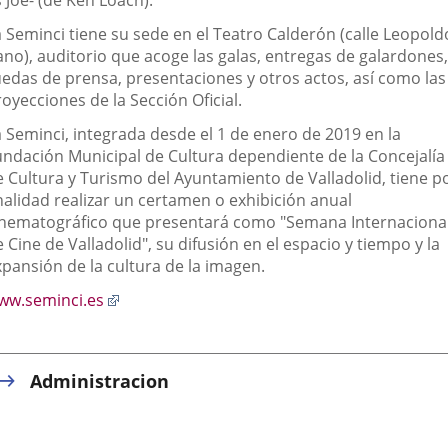
 Joe- (de Ken Loach).
a Seminci tiene su sede en el Teatro Calderón (calle Leopold
ano), auditorio que acoge las galas, entregas de galardones,
uedas de prensa, presentaciones y otros actos, así como las
oyecciones de la Sección Oficial.
a Seminci, integrada desde el 1 de enero de 2019 en la
undación Municipal de Cultura dependiente de la Concejalía
e Cultura y Turismo del Ayuntamiento de Valladolid, tiene p
nalidad realizar un certamen o exhibición anual
inematográfico que presentará como "Semana Internaciona
 Cine de Valladolid", su difusión en el espacio y tiempo y la
xpansión de la cultura de la imagen.
Enlace
ww.seminci.es
a
una
aplicación
Administracion
externa.