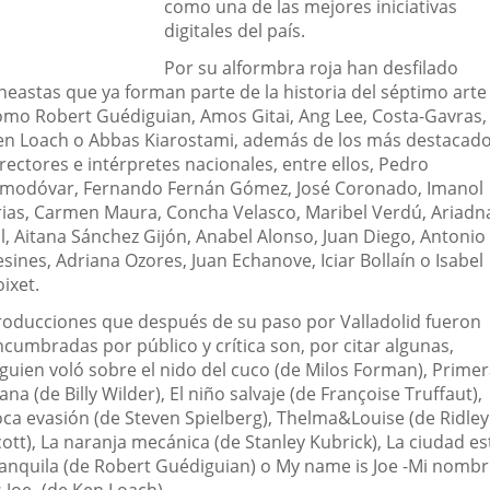
como una de las mejores iniciativas
digitales del país.
Por su alformbra roja han desfilado
ineastas que ya forman parte de la historia del séptimo arte
omo Robert
Guédiguian,
Amos Gitai, Ang Lee,
Costa-Gavras,
en Loach o Abbas Kiarostami, además de los más destacad
rectores e intérpretes nacionales, entre ellos, Pedro
lmodóvar,
Fernando Fernán Gómez, José Coronado, Imanol
rias,
Carmen Maura, Concha Velasco, Maribel Verdú, Ariadn
il, Aitana Sánchez Gijón, Anabel Alonso, Juan Diego, Antonio
sines, Adriana Ozores, Juan Echanove, Iciar Bollaín o Isabel
ixet.
roducciones que después de su paso por Valladolid fueron
ncumbradas por público y crítica son, por citar algunas,
lguien voló sobre el nido del cuco (de Milos Forman), Prime
ana (de Billy Wilder), El niño salvaje (de Françoise Truffaut),
oca evasión (de Steven Spielberg), Thelma&Louise (de Ridley
ott), La naranja mecánica (de Stanley Kubrick), La ciudad es
ranquila (de Robert Guédiguian) o My name is Joe -Mi nomb