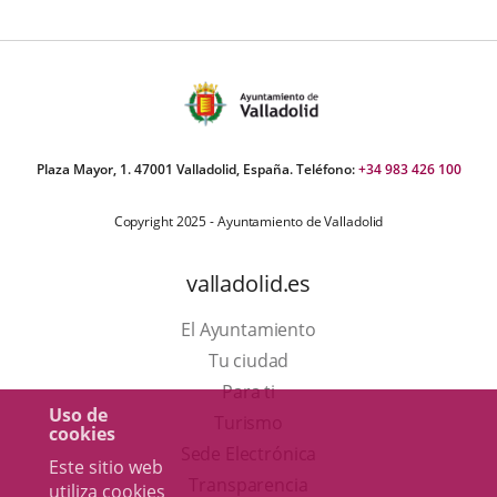
Plaza Mayor, 1. 47001 Valladolid, España. Teléfono:
+34 983 426 100
Copyright 2025 - Ayuntamiento de Valladolid
valladolid.es
El Ayuntamiento
Tu ciudad
Para ti
Uso de
Este
Turismo
cookies
enlace
Enlace
Sede Electrónica
Este sitio web
se
a
Transparencia
utiliza cookies